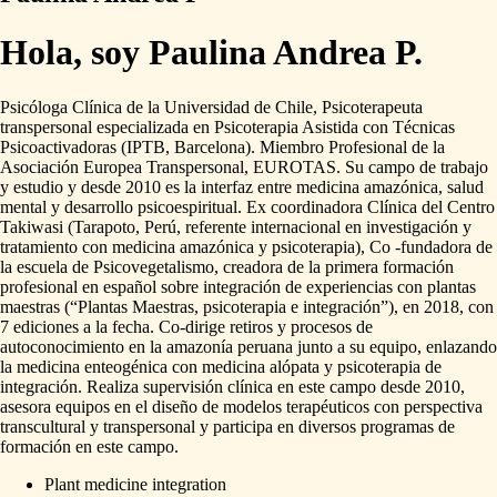
Hola, soy Paulina Andrea P.
Psicóloga
Clínica
de
la
Universidad
de
Chile​,​
Psicoterapeuta
transpersonal
especializada
en
Psicoterapia
Asistida
con
Técnicas
Psicoactivadoras
(IPTB​,​
Barcelona).
Miembro
Profesional
de
la
Asociación
Europea
Transpersonal​,​
EUROTAS.
Su
campo
de
trabajo
y
estudio
y
desde
2010
es
la
interfaz
entre
medicina
amazónica​,​
salud
mental
y
desarrollo
psicoespiritual.
Ex
coordinadora
Clínica
del
Centro
Takiwasi
(Tarapoto​,​
Perú​,​
referente
internacional
en
investigación
y
tratamiento
con
medicina
amazónica
y
psicoterapia)​,​
Co
-fundadora
de
la
escuela
de
Psicovegetalismo​,​
creadora
de
la
primera
formación
profesional
en
español
sobre
integración
de
experiencias
con
plantas
maestras
(“Plantas
Maestras​,​
psicoterapia
e
integración”)​,​
en
2018​,​
con
7
ediciones
a
la
fecha.
Co-dirige
retiros
y
procesos
de
autoconocimiento
en
la
amazonía
peruana
junto
a
su
equipo​,​
enlazando
la
medicina
enteogénica
con
medicina
alópata
y
psicoterapia
de
integración.
Realiza
supervisión
clínica
en
este
campo
desde
2010​,​
asesora
equipos
en
el
diseño
de
modelos
terapéuticos
con
perspectiva
transcultural
y
transpersonal
y
participa
en
diversos
programas
de
formación
en
este
campo.
Plant medicine integration