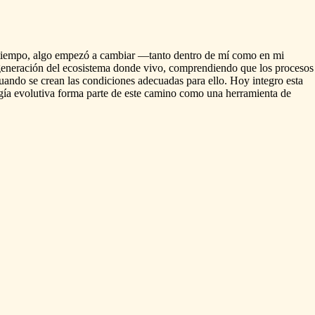
tiempo,
algo
empezó
a
cambiar
—tanto
dentro
de
mí
como
en
mi
generación
del
ecosistema
donde
vivo,
comprendiendo
que
los
procesos
uando
se
crean
las
condiciones
adecuadas
para
ello.
Hoy
integro
esta
gía
evolutiva
forma
parte
de
este
camino
como
una
herramienta
de