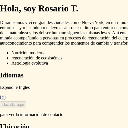
Hola, soy Rosario T.
Durante
años
viví
en
grandes
ciudades
como
Nueva
York,
en
un
ritmo
entorno—
y
mi
camino
me
llevó
a
salir
de
ese
ritmo
para
entrar
en
cont
de
la
naturaleza
y
los
del
ser
humano
siguen
las
mismas
leyes.
Ahí
ente
mirada
acompañando
a
personas
en
procesos
de
regeneración
del
cuerp
autoconocimiento
para
comprender
los
momentos
de
cambio
y
transfo
Nutrición moderna
regeneración de ecosistémas
Astrología evolutiva
Idiomas
Español
e
Ingles
Haz clic aquí
para ver la información de contacto.
Ubicación