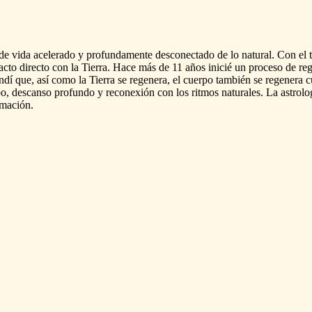
de
vida
acelerado
y
profundamente
desconectado
de
lo
natural.
Con
el
acto
directo
con
la
Tierra.
Hace
más
de
11
años
inicié
un
proceso
de
re
ndí
que,
así
como
la
Tierra
se
regenera,
el
cuerpo
también
se
regenera
c
o,
descanso
profundo
y
reconexión
con
los
ritmos
naturales.
La
astrolo
rmación.