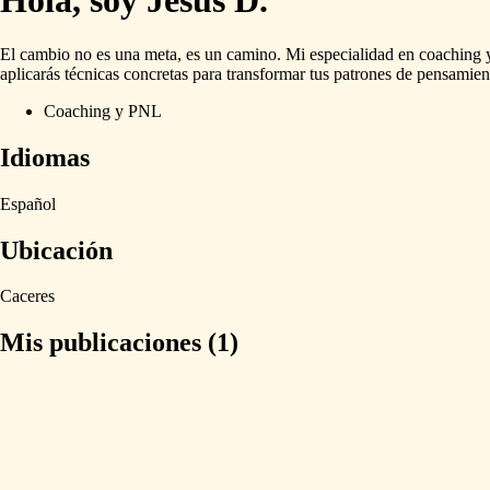
Hola, soy Jesús D.
El
cambio
no
es
una
meta,
es
un
camino.
Mi
especialidad
en
coaching
aplicarás
técnicas
concretas
para
transformar
tus
patrones
de
pensamien
Coaching y PNL
Idiomas
Español
Ubicación
Caceres
Mis publicaciones (1)