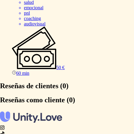
salud
emocional
pnl
coaching
audiovisual
50 €
60 min
Reseñas de clientes (0)
Reseñas como cliente (0)