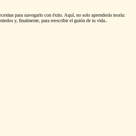
ecesitas
para
navegarlo
con
éxito.
Aquí,
no
solo
aprenderás
teoría:
miedos
y,
finalmente,
para
reescribir
el
guión
de
tu
vida..