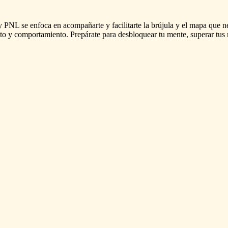
y
PNL
se
enfoca
en
acompañarte
y
facilitarte
la
brújula
y
el
mapa
que
n
to
y
comportamiento.
Prepárate
para
desbloquear
tu
mente,
superar
tus