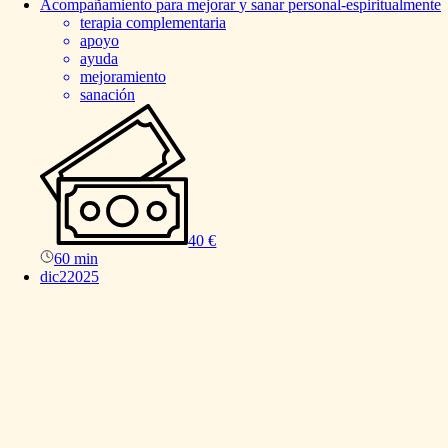
Acompañamiento
para
mejorar
y
sanar
personal-espiritualmente
terapia complementaria
apoyo
ayuda
mejoramiento
sanación
40 €
60 min
dic
2
2025