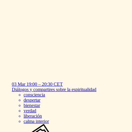
03 Mar
19:00
–
20:30
CET
Diálogos
y
compartires
sobre
la
espiritualidad
consciencia
despertar
bienestar
verdad
liberación
calma interior