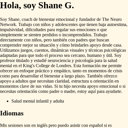
Hola, soy Shane G.
Soy
Shane,
coach
de
bienestar
emocional
y
fundador
de
The
Neuro
Network.
Trabajo
con
niños
y
adolescentes
que
tienen
baja
autoestima,
impulsividad,
dificultades
para
regular
sus
emociones
o
que
simplemente
se
sienten
perdidos
o
incomprendidos.
Trabajo
directamente
con
niños,
pero
también
con
padres
que
buscan
comprender
mejor
su
situación
y
cómo
brindarles
apoyo
desde
casa.
Utilizamos
juegos,
cuentos,
dinámicas
visuales
y
técnicas
psicológicas
adaptadas
para
que
todo
el
proceso
sea
cercano,
humano
y
útil.
Soy
profesor
titulado
y
estudié
neurociencia
y
psicología
para
la
salud
mental
en
el
King's
College
de
Londres.
Esta
formación
me
permite
ofrecer
un
enfoque
práctico
y
empático,
tanto
en
momentos
de
crisis
como
para
desarrollar
el
bienestar
a
largo
plazo.
También
ofrezco
apoyo
a
adultos
que
necesitan
claridad,
estructura
u
orientación
en
momentos
clave
de
sus
vidas.
Si
tu
hijo
necesita
apoyo
emocional
o
si
necesitas
orientación
como
padre
o
madre,
estoy
aquí
para
ayudarte.
Salud mental infantil y adulta
Idiomas
Mis
sesiones
son
en
inglés
pero
puedo
asistir
con
español
si
es