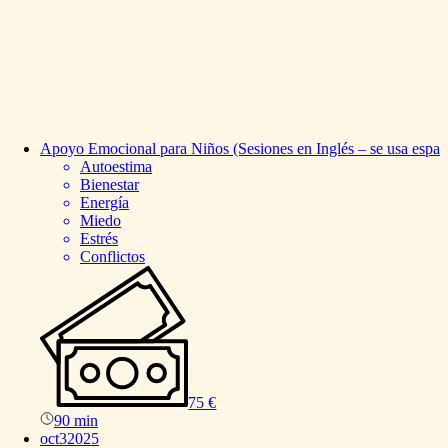
Apoyo
Emocional
para
Niños
(Sesiones
en
Inglés
–
se
usa
espa
Autoestima
Bienestar
Energía
Miedo
Estrés
Conflictos
75 €
90 min
oct
3
2025