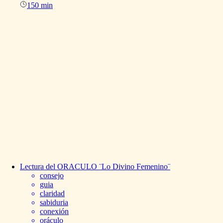
150 min
Lectura
del
ORACULO
¨Lo
Divino
Femenino¨
consejo
guia
claridad
sabiduria
conexión
oráculo