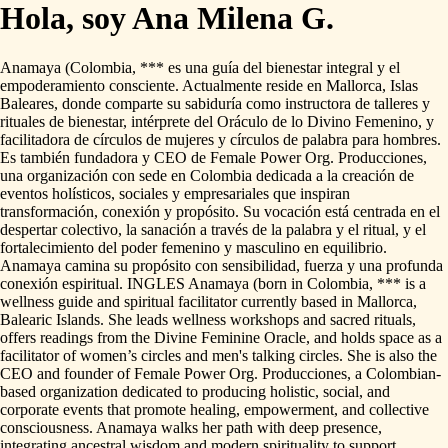
Hola, soy Ana Milena G.
Anamaya
(Colombia,
***
es
una
guía
del
bienestar
integral
y
el
empoderamiento
consciente.
Actualmente
reside
en
Mallorca,
Islas
Baleares,
donde
comparte
su
sabiduría
como
instructora
de
talleres
y
rituales
de
bienestar,
intérprete
del
Oráculo
de
lo
Divino
Femenino,
y
facilitadora
de
círculos
de
mujeres
y
círculos
de
palabra
para
hombres.
Es
también
fundadora
y
CEO
de
Female
Power
Org.
Producciones,
una
organización
con
sede
en
Colombia
dedicada
a
la
creación
de
eventos
holísticos,
sociales
y
empresariales
que
inspiran
transformación,
conexión
y
propósito.
Su
vocación
está
centrada
en
el
despertar
colectivo,
la
sanación
a
través
de
la
palabra
y
el
ritual,
y
el
fortalecimiento
del
poder
femenino
y
masculino
en
equilibrio.
Anamaya
camina
su
propósito
con
sensibilidad,
fuerza
y
una
profunda
conexión
espiritual.
INGLES
Anamaya
(born
in
Colombia,
***
is
a
wellness
guide
and
spiritual
facilitator
currently
based
in
Mallorca,
Balearic
Islands.
She
leads
wellness
workshops
and
sacred
rituals,
offers
readings
from
the
Divine
Feminine
Oracle,
and
holds
space
as
a
facilitator
of
women’s
circles
and
men's
talking
circles.
She
is
also
the
CEO
and
founder
of
Female
Power
Org.
Producciones,
a
Colombian-
based
organization
dedicated
to
producing
holistic,
social,
and
corporate
events
that
promote
healing,
empowerment,
and
collective
consciousness.
Anamaya
walks
her
path
with
deep
presence,
integrating
ancestral
wisdom
and
modern
spirituality
to
support