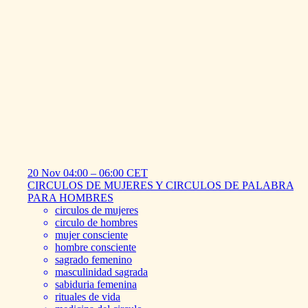
20 Nov
04:00
–
06:00
CET
CIRCULOS
DE
MUJERES
Y
CIRCULOS
DE
PALABRA
PARA
HOMBRES
circulos de mujeres
circulo de hombres
mujer consciente
hombre consciente
sagrado femenino
masculinidad sagrada
sabiduria femenina
rituales de vida