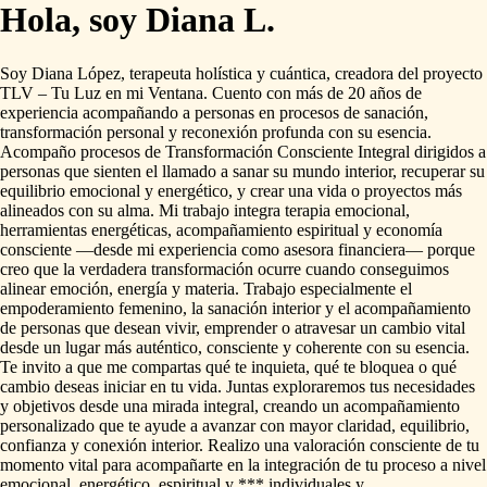
Hola, soy Diana L.
Soy
Diana
López,
terapeuta
holística
y
cuántica,
creadora
del
proyecto
TLV
–
Tu
Luz
en
mi
Ventana.
Cuento
con
más
de
20
años
de
experiencia
acompañando
a
personas
en
procesos
de
sanación,
transformación
personal
y
reconexión
profunda
con
su
esencia.
Acompaño
procesos
de
Transformación
Consciente
Integral
dirigidos
a
personas
que
sienten
el
llamado
a
sanar
su
mundo
interior,
recuperar
su
equilibrio
emocional
y
energético,
y
crear
una
vida
o
proyectos
más
alineados
con
su
alma.
Mi
trabajo
integra
terapia
emocional,
herramientas
energéticas,
acompañamiento
espiritual
y
economía
consciente
—desde
mi
experiencia
como
asesora
financiera—
porque
creo
que
la
verdadera
transformación
ocurre
cuando
conseguimos
alinear
emoción,
energía
y
materia.
Trabajo
especialmente
el
empoderamiento
femenino,
la
sanación
interior
y
el
acompañamiento
de
personas
que
desean
vivir,
emprender
o
atravesar
un
cambio
vital
desde
un
lugar
más
auténtico,
consciente
y
coherente
con
su
esencia.
Te
invito
a
que
me
compartas
qué
te
inquieta,
qué
te
bloquea
o
qué
cambio
deseas
iniciar
en
tu
vida.
Juntas
exploraremos
tus
necesidades
y
objetivos
desde
una
mirada
integral,
creando
un
acompañamiento
personalizado
que
te
ayude
a
avanzar
con
mayor
claridad,
equilibrio,
confianza
y
conexión
interior.
Realizo
una
valoración
consciente
de
tu
momento
vital
para
acompañarte
en
la
integración
de
tu
proceso
a
nivel
emocional,
energético,
espiritual
y
***
individuales
y