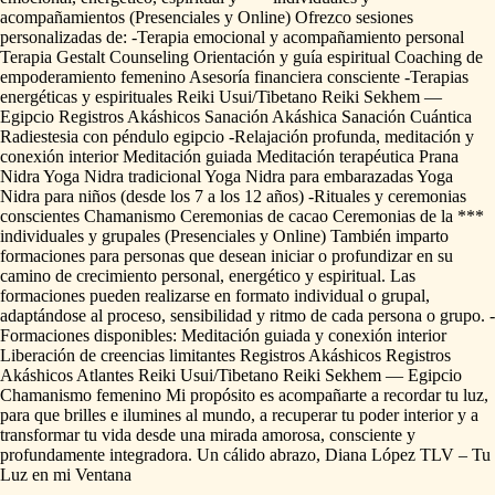
acompañamientos
(Presenciales
y
Online)
Ofrezco
sesiones
personalizadas
de:
-Terapia
emocional
y
acompañamiento
personal
Terapia
Gestalt
Counseling
Orientación
y
guía
espiritual
Coaching
de
empoderamiento
femenino
Asesoría
financiera
consciente
-Terapias
energéticas
y
espirituales
Reiki
Usui
​/​
Tibetano
Reiki
Sekhem
—
Egipcio
Registros
Akáshicos
Sanación
Akáshica
Sanación
Cuántica
Radiestesia
con
péndulo
egipcio
-Relajación
profunda,
meditación
y
conexión
interior
Meditación
guiada
Meditación
terapéutica
Prana
Nidra
Yoga
Nidra
tradicional
Yoga
Nidra
para
embarazadas
Yoga
Nidra
para
niños
(desde
los
7
a
los
12
años)
-Rituales
y
ceremonias
conscientes
Chamanismo
Ceremonias
de
cacao
Ceremonias
de
la
***
individuales
y
grupales
(Presenciales
y
Online)
También
imparto
formaciones
para
personas
que
desean
iniciar
o
profundizar
en
su
camino
de
crecimiento
personal,
energético
y
espiritual.
Las
formaciones
pueden
realizarse
en
formato
individual
o
grupal,
adaptándose
al
proceso,
sensibilidad
y
ritmo
de
cada
persona
o
grupo.
-
Formaciones
disponibles:
Meditación
guiada
y
conexión
interior
Liberación
de
creencias
limitantes
Registros
Akáshicos
Registros
Akáshicos
Atlantes
Reiki
Usui
​/​
Tibetano
Reiki
Sekhem
—
Egipcio
Chamanismo
femenino
Mi
propósito
es
acompañarte
a
recordar
tu
luz,
para
que
brilles
e
ilumines
al
mundo,
a
recuperar
tu
poder
interior
y
a
transformar
tu
vida
desde
una
mirada
amorosa,
consciente
y
profundamente
integradora.
Un
cálido
abrazo,
Diana
López
TLV
–
Tu
Luz
en
mi
Ventana