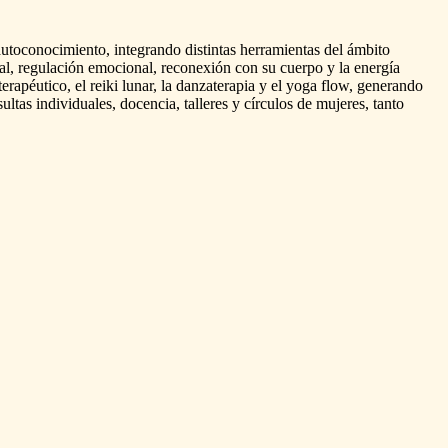
autoconocimiento,
integrando
distintas
herramientas
del
ámbito
al,
regulación
emocional,
reconexión
con
su
cuerpo
y
la
energía
terapéutico,
el
reiki
lunar,
la
danzaterapia
y
el
yoga
flow,
generando
ultas
individuales,
docencia,
talleres
y
círculos
de
mujeres,
tanto