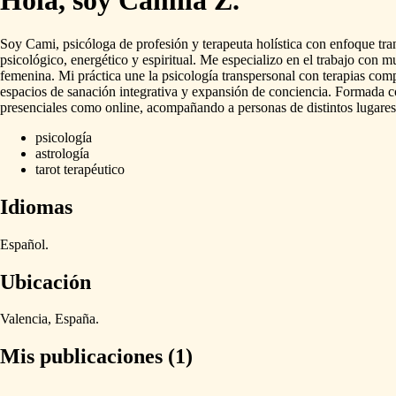
Hola, soy Camila Z.
Soy
Cami,
psicóloga
de
profesión
y
terapeuta
holística
con
enfoque
tra
psicológico,
energético
y
espiritual.
Me
especializo
en
el
trabajo
con
mu
femenina.
Mi
práctica
une
la
psicología
transpersonal
con
terapias
comp
espacios
de
sanación
integrativa
y
expansión
de
conciencia.
Formada
c
presenciales
como
online,
acompañando
a
personas
de
distintos
lugares
psicología
astrología
tarot terapéutico
Idiomas
Español.
Ubicación
Valencia,
España.
Mis publicaciones (1)