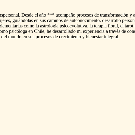
nspersonal.
Desde
el
año
***
acompaño
procesos
de
transformación
y
jeres,
guiándolas
en
sus
caminos
de
autconocimento,
desarrollo
person
lementarias
como
la
astrología
psicoevolutiva,
la
terapia
floral,
el
tarot
omo
psicóloga
en
Chile,
he
desarrollado
mi
experiencia
a
través
de
cons
del
mundo
en
sus
procesos
de
crecimiento
y
bienestar
integral.