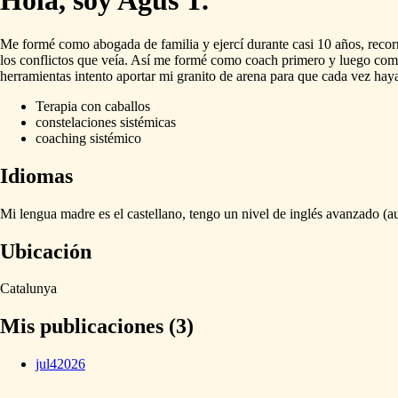
Hola, soy Agus T.
Me
formé
como
abogada
de
familia
y
ejercí
durante
casi
10
años,
recor
los
conflictos
que
veía.
Así
me
formé
como
coach
primero
y
luego
com
herramientas
intento
aportar
mi
granito
de
arena
para
que
cada
vez
hay
Terapia con caballos
constelaciones sistémicas
coaching sistémico
Idiomas
Mi
lengua
madre
es
el
castellano,
tengo
un
nivel
de
inglés
avanzado
(a
Ubicación
Catalunya
Mis publicaciones (3)
jul
4
2026