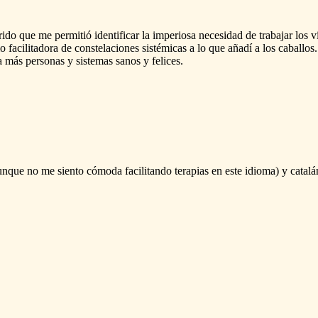
rido
que
me
permitió
identificar
la
imperiosa
necesidad
de
trabajar
los
v
o
facilitadora
de
constelaciones
sistémicas
a
lo
que
añadí
a
los
caballos.
a
más
personas
y
sistemas
sanos
y
felices.
unque
no
me
siento
cómoda
facilitando
terapias
en
este
idioma)
y
catalá