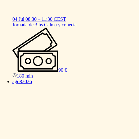
04 Jul
08:30
–
11:30
CEST
Jornada
de
3
hs
Calma
y
conecta
90 €
180 min
ago
8
2026