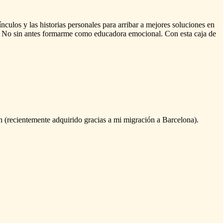
ínculos
y
las
historias
personales
para
arribar
a
mejores
soluciones
en
No
sin
antes
formarme
como
educadora
emocional.
Con
esta
caja
de
n
(recientemente
adquirido
gracias
a
mi
migración
a
Barcelona).