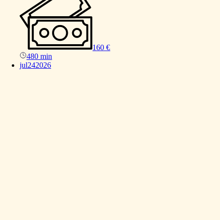
160 €
480 min
jul
24
2026