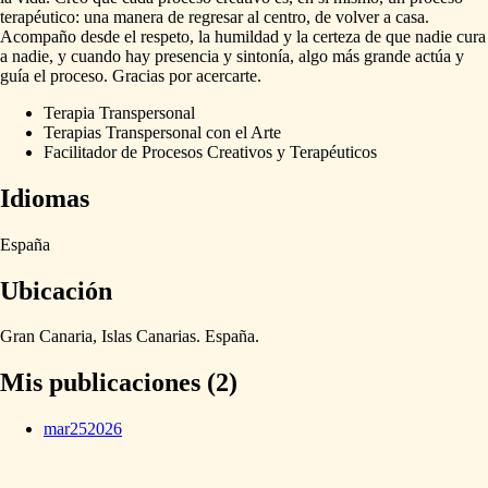
terapéutico:
una
manera
de
regresar
al
centro,
de
volver
a
casa.
Acompaño
desde
el
respeto,
la
humildad
y
la
certeza
de
que
nadie
cura
a
nadie,
y
cuando
hay
presencia
y
sintonía,
algo
más
grande
actúa
y
guía
el
proceso.
Gracias
por
acercarte.
Terapia Transpersonal
Terapias Transpersonal con el Arte
Facilitador de Procesos Creativos y Terapéuticos
Idiomas
España
Ubicación
Gran
Canaria,
Islas
Canarias.
España.
Mis publicaciones (2)
mar
25
2026