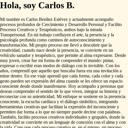
Hola, soy Carlos B.
Mi
nombre
es
Carlos
Benítez
Estévez
y
actualmente
acompaño
procesos
profundos
de
Crecimiento
y
Desarrollo
Personal
y
Facilito
Procesos
Creativos
y
Terapéuticos,
ambos
bajo
la
mirada
Transpersonal.
En
mi
trabajo
confluyen
el
arte,
la
presencia
y
la
psicología
profunda
como
caminos
de
autoconocimiento
y
transformación.
Mi
propio
proceso
me
llevó
a
descubrir
que
la
creatividad,
cuando
nace
desde
la
presencia,
se
convierte
en
un
vehículo
sanador
y
terapéutico,
que
permite
al
alma
expresarse.
Desde
muy
joven,
crear
fue
mi
forma
de
comprender
el
mundo:
pintar,
expresar
o
escribir
eran
modos
de
diálogo
con
lo
invisible.
Con
los
años,
comprendí
que
aquello
que
buscaba
fuera
era
una
invitación
a
mirar
dentro.
En
ese
viaje
aprendí
que
cada
forma,
cada
color
y
cada
gesto
pueden
ser
expresión
del
alma
cuando
se
les
ofrece
un
espacio
consciente
desde
donde
manifestarse.
Hoy
acompaño
a
personas
que
desean
comprender
el
sentido
de
lo
que
viven,
integrar
su
historia
y
reconectar
con
su
autenticidad.
Mi
enfoque
se
sostiene
en
la
presencia
consciente,
la
escucha
cardíaca
y
el
diálogo
simbólico,
integrando
herramientas
creativas
que
facilitan
la
expresión
del
inconsciente
y
permiten
dar
forma
a
lo
que
no
siempre
puede
decirse
con
palabras.
También,
facilito
procesos
creativos
individuales
y
grupales,
donde
la
creatividad
se
convierte
en
un
lenguaje
de
conexión
con
el
alma
y
con
la
vida.
Creo
que
cada
proceso
creativo
es,
en
sí
mismo,
un
proceso