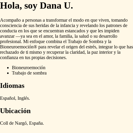
Hola, soy Dana U.
Acompaño
a
personas
a
transformar
el
modo
en
que
viven,
tomando
consciencia
de
sus
heridas
de
la
infancia
y
revelando
los
patrones
de
conducta
en
los
que
se
encuentran
estancados
y
que
les
impiden
avanzar
—ya
sea
en
el
amor,
la
familia,
la
salud
o
su
desarrollo
profesional.
Mi
enfoque
combina
el
Trabajo
de
Sombra
y
la
Bioneuroemoción®
para
revelar
el
origen
del
estrés,
integrar
lo
que
has
rechazado
de
ti
mismo
y
recuperar
la
claridad,
la
paz
interior
y
la
confianza
en
tus
propias
decisiones.
Bioneuroemoción
Trabajo de sombra
Idiomas
Español,
Inglés.
Ubicación
Coll
de
Nargó,
España.