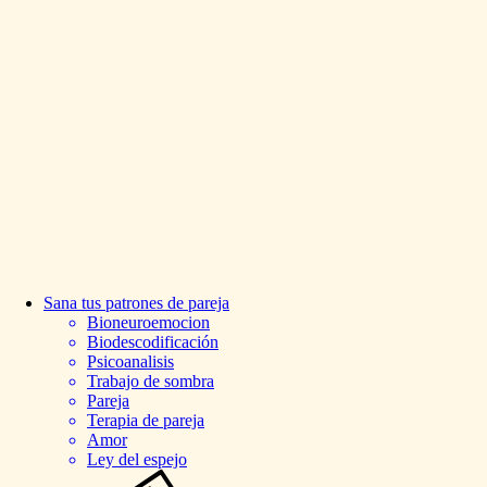
Sana
tus
patrones
de
pareja
Bioneuroemocion
Biodescodificación
Psicoanalisis
Trabajo de sombra
Pareja
Terapia de pareja
Amor
Ley del espejo