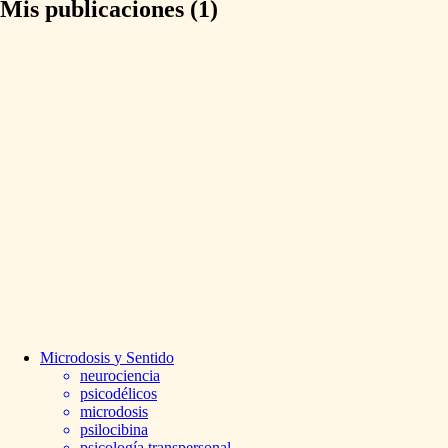
Mis publicaciones (1)
Microdosis
y
Sentido
neurociencia
psicodélicos
microdosis
psilocibina
psicología transpersonal