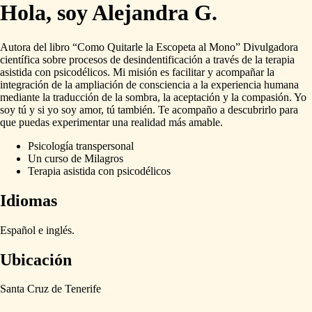
Hola, soy Alejandra G.
Autora
del
libro
“Como
Quitarle
la
Escopeta
al
Mono”
Divulgadora
científica
sobre
procesos
de
desindentificación
a
través
de
la
terapia
asistida
con
psicodélicos.
Mi
misión
es
facilitar
y
acompañar
la
integración
de
la
ampliación
de
consciencia
a
la
experiencia
humana
mediante
la
traducción
de
la
sombra,
la
aceptación
y
la
compasión.
Yo
soy
tú
y
si
yo
soy
amor,
tú
también.
Te
acompaño
a
descubrirlo
para
que
puedas
experimentar
una
realidad
más
amable.
Psicología transpersonal
Un curso de Milagros
Terapia asistida con psicodélicos
Idiomas
Español
e
inglés.
Ubicación
Santa
Cruz
de
Tenerife