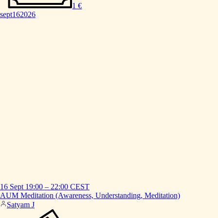
1 €
sept
16
2026
16 Sept
19:00
–
22:00
CEST
AUM
Meditation
(Awareness,
Understanding,
Meditation)
Satyam J