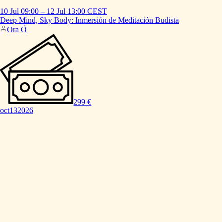
10 Jul
09:00
–
12 Jul
13:00
CEST
Deep
Mind,
Sky
Body:
Inmersión
de
Meditación
Budista
Ora Ö
299 €
oct
13
2026