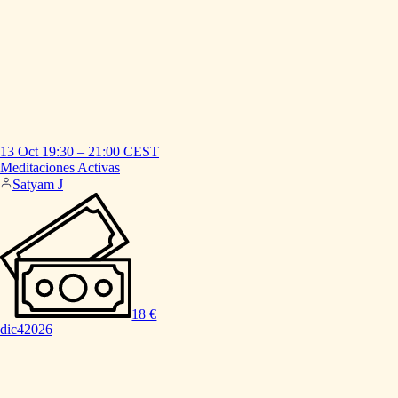
13 Oct
19:30
–
21:00
CEST
Meditaciones
Activas
Satyam J
18 €
dic
4
2026