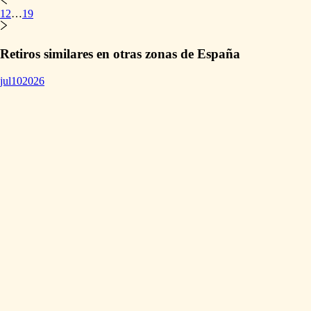
1
2
…
19
Retiros similares en otras zonas de España
jul
10
2026