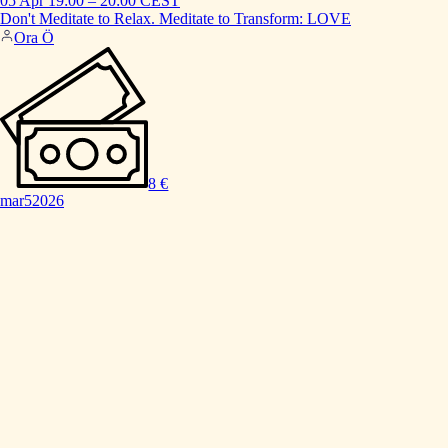
05 Apr
19:00
–
20:00
CEST
Don't
Meditate
to
Relax.
Meditate
to
Transform:
LOVE
Ora Ö
8 €
mar
5
2026