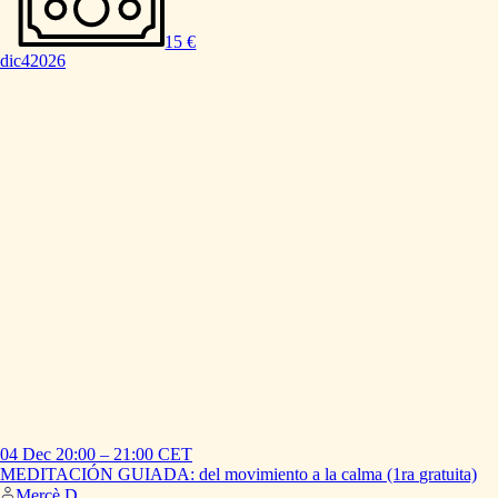
15 €
dic
4
2026
04 Dec
20:00
–
21:00
CET
MEDITACIÓN
GUIADA:
del
movimiento
a
la
calma
(1ra
gratuita)
Mercè D