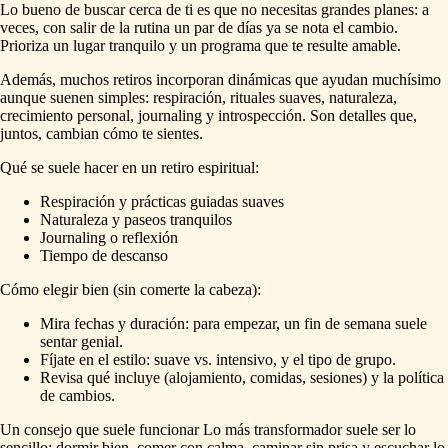
Lo bueno de buscar cerca de ti es que no necesitas grandes planes: a
veces, con salir de la rutina un par de días ya se nota el cambio.
Prioriza un lugar tranquilo y un programa que te resulte amable.
Además, muchos retiros incorporan dinámicas que ayudan muchísimo
aunque suenen simples: respiración, rituales suaves, naturaleza,
crecimiento personal, journaling y introspección. Son detalles que,
juntos, cambian cómo te sientes.
Qué se suele hacer en un retiro espiritual:
Respiración y prácticas guiadas suaves
Naturaleza y paseos tranquilos
Journaling o reflexión
Tiempo de descanso
Cómo elegir bien (sin comerte la cabeza):
Mira fechas y duración: para empezar, un fin de semana suele
sentar genial.
Fíjate en el estilo: suave vs. intensivo, y el tipo de grupo.
Revisa qué incluye (alojamiento, comidas, sesiones) y la política
de cambios.
Un consejo que suele funcionar Lo más transformador suele ser lo
sencillo: dormir bien, comer con calma, caminar sin prisa y escuchar lo