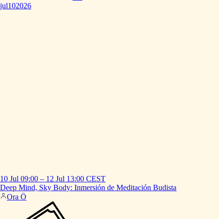
jul
10
2026
10 Jul
09:00
–
12 Jul
13:00
CEST
Deep
Mind,
Sky
Body:
Inmersión
de
Meditación
Budista
Ora Ö