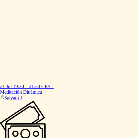
21 Jul
19:30
–
21:30
CEST
Meditación
Dinámica
Satyam J