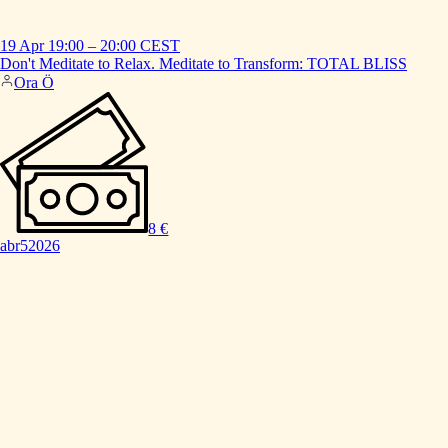
19 Apr
19:00
–
20:00
CEST
Don't
Meditate
to
Relax.
Meditate
to
Transform:
TOTAL
BLISS
Ora Ö
8 €
abr
5
2026