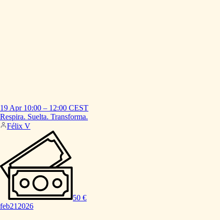
19 Apr
10:00
–
12:00
CEST
Respira.
Suelta.
Transforma.
Félix V
50 €
feb
21
2026