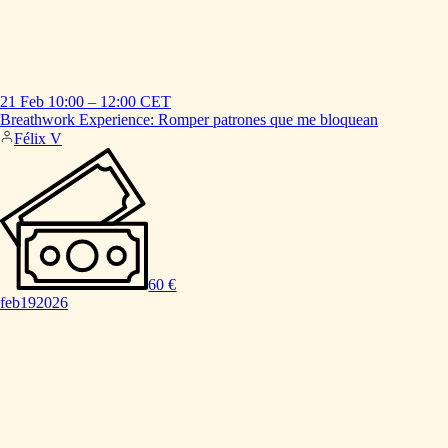
21 Feb
10:00
–
12:00
CET
Breathwork
Experience:
Romper
patrones
que
me
bloquean
Félix V
60 €
feb
19
2026