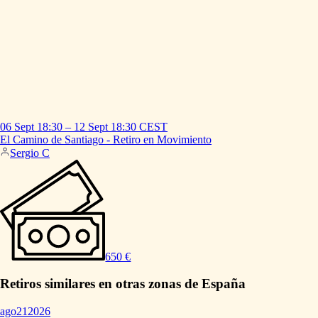
06 Sept
18:30
–
12 Sept
18:30
CEST
El
Camino
de
Santiago
-
Retiro
en
Movimiento
Sergio C
650 €
Retiros similares en otras zonas de España
ago
21
2026