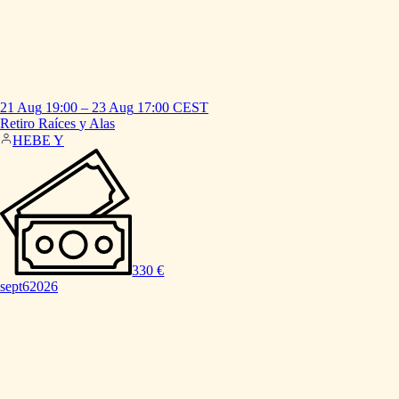
21 Aug
19:00
–
23 Aug
17:00
CEST
Retiro
Raíces
y
Alas
HEBE Y
330 €
sept
6
2026