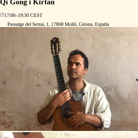
Qi Gong i Kirtan
17:00
–
19:30
CEST
Passatge del Serrat, 1, 17868 Molló, Girona, España