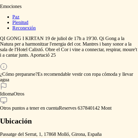
Emociones
Paz
Plenitud
Reconexión
QI
GONG
I
KIRTAN
19
de
juliol
de
17h
a
19'30.
Qi
Gong
a
la
Natura
per
a
harmonitzar
l'energia
del
cor.
Mantres
i
bany
sonor
a
la
sala
de
l'Hotel
Calixtó.
Obre
el
Cor
i
vine
a
connectar,
respirar,
moure't
i
a
cantar
junts.
Aportació
25
¿Cómo prepararse?
Es
recomendable
vestir
con
ropa
cómoda
y
llevar
agua
Idioma
Otros
Otros puntos a tener en cuenta
Reserves
637840142
Mont
Ubicación
Passatge del Serrat, 1, 17868 Molló, Girona, España