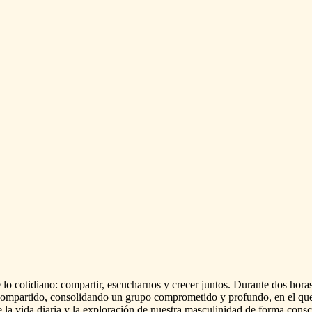
e
lo
cotidiano:
compartir,
escucharnos
y
crecer
juntos.
Durante
dos
horas
ompartido,
consolidando
un
grupo
comprometido
y
profundo,
en
el
qu
e
la
vida
diaria
y
la
exploración
de
nuestra
masculinidad
de
forma
consc