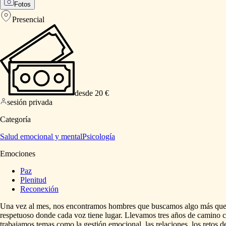
Fotos
Presencial
desde 20 €
sesión privada
Categoría
Salud emocional y mental
Psicología
Emociones
Paz
Plenitud
Reconexión
Una
vez
al
mes,
nos
encontramos
hombres
que
buscamos
algo
más
qu
respetuoso
donde
cada
voz
tiene
lugar.
Llevamos
tres
años
de
camino
c
trabajamos
temas
como
la
gestión
emocional,
las
relaciones,
los
retos
d