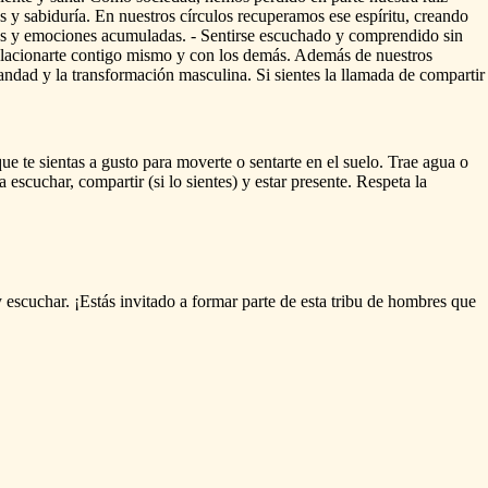
s
y
sabiduría.
En
nuestros
círculos
recuperamos
ese
espíritu,
creando
s
y
emociones
acumuladas.
-
Sentirse
escuchado
y
comprendido
sin
elacionarte
contigo
mismo
y
con
los
demás.
Además
de
nuestros
andad
y
la
transformación
masculina.
Si
sientes
la
llamada
de
compartir
que
te
sientas
a
gusto
para
moverte
o
sentarte
en
el
suelo.
Trae
agua
o
a
escuchar,
compartir
(si
lo
sientes)
y
estar
presente.
Respeta
la
y
escuchar.
¡Estás
invitado
a
formar
parte
de
esta
tribu
de
hombres
que