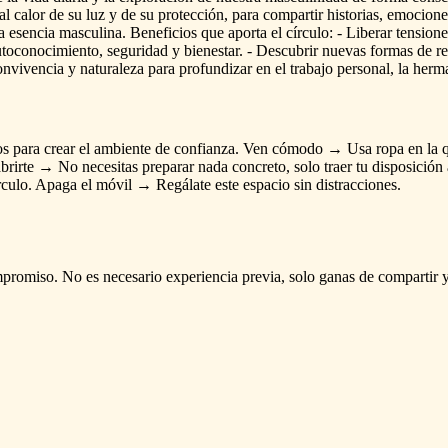
al
calor
de
su
luz
y
de
su
protección,
para
compartir
historias,
emocione
a
esencia
masculina.
Beneficios
que
aporta
el
círculo:
-
Liberar
tensione
utoconocimiento,
seguridad
y
bienestar.
-
Descubrir
nuevas
formas
de
r
onvivencia
y
naturaleza
para
profundizar
en
el
trabajo
personal,
la
herm
os
para
crear
el
ambiente
de
confianza.
Ven
cómodo
→
Usa
ropa
en
la
brirte
→
No
necesitas
preparar
nada
concreto,
solo
traer
tu
disposición
rculo.
Apaga
el
móvil
→
Regálate
este
espacio
sin
distracciones.
promiso.
No
es
necesario
experiencia
previa,
solo
ganas
de
compartir