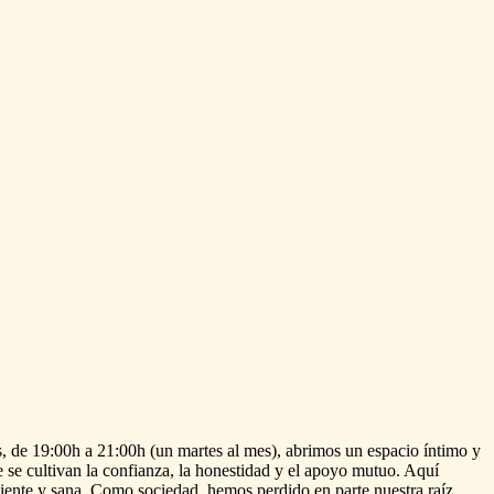
,
de
19:00h
a
21:00h
(un
martes
al
mes),
abrimos
un
espacio
íntimo
y
e
se
cultivan
la
confianza,
la
honestidad
y
el
apoyo
mutuo.
Aquí
iente
y
sana.
Como
sociedad,
hemos
perdido
en
parte
nuestra
raíz