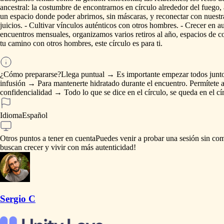
ancestral:
la
costumbre
de
encontrarnos
en
círculo
alrededor
del
fuego,
un
espacio
donde
poder
abrirnos,
sin
máscaras,
y
reconectar
con
nuestr
juicios.
-
Cultivar
vínculos
auténticos
con
otros
hombres.
-
Crecer
en
a
encuentros
mensuales,
organizamos
varios
retiros
al
año,
espacios
de
c
tu
camino
con
otros
hombres,
este
círculo
es
para
ti.
¿Cómo prepararse?
Llega
puntual
→
Es
importante
empezar
todos
junt
infusión
→
Para
mantenerte
hidratado
durante
el
encuentro.
Permítete
a
confidencialidad
→
Todo
lo
que
se
dice
en
el
círculo,
se
queda
en
el
cí
Idioma
Español
Otros puntos a tener en cuenta
Puedes
venir
a
probar
una
sesión
sin
com
buscan
crecer
y
vivir
con
más
autenticidad!
Sergio C