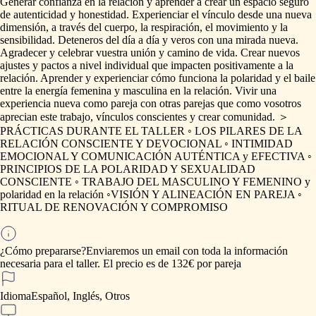
Generar
confianza
en
la
relación
y
aprender
a
crear
un
espacio
seguro
de
autenticidad
y
honestidad.
Experienciar
el
vínculo
desde
una
nueva
dimensión,
a
través
del
cuerpo,
la
respiración,
el
movimiento
y
la
sensibilidad.
Deteneros
del
día
a
día
y
veros
con
una
mirada
nueva.
Agradecer
y
celebrar
vuestra
unión
y
camino
de
vida.
Crear
nuevos
ajustes
y
pactos
a
nivel
individual
que
impacten
positivamente
a
la
relación.
Aprender
y
experienciar
cómo
funciona
la
polaridad
y
el
baile
entre
la
energía
femenina
y
masculina
en
la
relación.
Vivir
una
experiencia
nueva
como
pareja
con
otras
parejas
que
como
vosotros
aprecian
este
trabajo,
vínculos
conscientes
y
crear
comunidad.
＞
PRÁCTICAS
DURANTE
EL
TALLER
◦
LOS
PILARES
DE
LA
RELACIÓN
CONSCIENTE
Y
DEVOCIONAL
◦
INTIMIDAD
EMOCIONAL
Y
COMUNICACIÓN
AUTÉNTICA
y
EFECTIVA
◦
PRINCIPIOS
DE
LA
POLARIDAD
Y
SEXUALIDAD
CONSCIENTE
◦
TRABAJO
DEL
MASCULINO
Y
FEMENINO
y
polaridad
en
la
relación
◦VISIÓN
Y
ALINEACIÓN
EN
PAREJA
◦
RITUAL
DE
RENOVACIÓN
Y
COMPROMISO
¿Cómo prepararse?
Enviaremos
un
email
con
toda
la
información
necesaria
para
el
taller.
El
precio
es
de
132€
por
pareja
Idioma
Español, Inglés, Otros