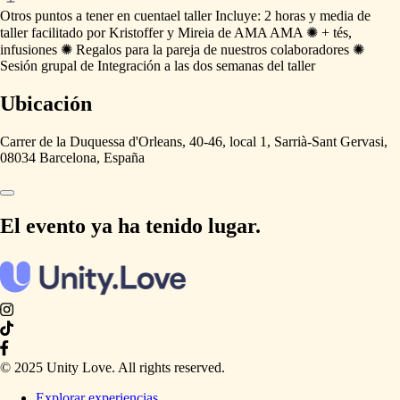
Otros puntos a tener en cuenta
el
taller
Incluye:
2
horas
y
media
de
taller
facilitado
por
Kristoffer
y
Mireia
de
AMA
AMA
✺
+
tés,
infusiones
✺
Regalos
para
la
pareja
de
nuestros
colaboradores
✺
Sesión
grupal
de
Integración
a
las
dos
semanas
del
taller
Ubicación
Carrer de la Duquessa d'Orleans, 40-46, local 1, Sarrià-Sant Gervasi,
08034 Barcelona, España
El evento ya ha tenido lugar.
© 2025 Unity Love. All rights reserved.
Explorar experiencias