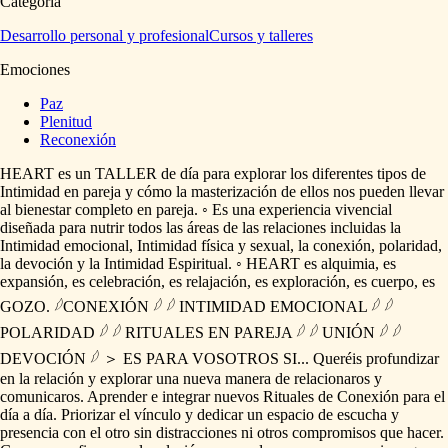
Categoría
Desarrollo personal y profesional
Cursos y talleres
Emociones
Paz
Plenitud
Reconexión
HEART
es
un
TALLER
de
día
para
explorar
los
diferentes
tipos
de
Intimidad
en
pareja
y
cómo
la
masterización
de
ellos
nos
pueden
llevar
al
bienestar
completo
en
pareja.
◦
Es
una
experiencia
vivencial
diseñada
para
nutrir
todos
las
áreas
de
las
relaciones
incluidas
la
Intimidad
emocional,
Intimidad
física
y
sexual,
la
conexión,
polaridad,
la
devoción
y
la
Intimidad
Espiritual.
◦
HEART
es
alquimia,
es
expansión,
es
celebración,
es
relajación,
es
exploración,
es
cuerpo,
es
GOZO.
𓆪CONEXIÓN
𓆪
𓆪
INTIMIDAD
EMOCIONAL
𓆪
𓆪
POLARIDAD
𓆪
𓆪
RITUALES
EN
PAREJA
𓆪
𓆪
UNIÓN
𓆪
𓆪
DEVOCIÓN
𓆪
＞
ES
PARA
VOSOTROS
SI...
Queréis
profundizar
en
la
relación
y
explorar
una
nueva
manera
de
relacionaros
y
comunicaros.
Aprender
e
integrar
nuevos
Rituales
de
Conexión
para
el
día
a
día.
Priorizar
el
vínculo
y
dedicar
un
espacio
de
escucha
y
presencia
con
el
otro
sin
distracciones
ni
otros
compromisos
que
hacer.