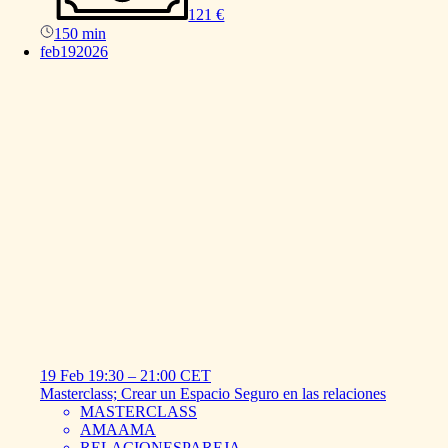
121 €
150 min
feb
19
2026
19 Feb
19:30
–
21:00
CET
Masterclass;
Crear
un
Espacio
Seguro
en
las
relaciones
MASTERCLASS
AMAAMA
RELACIONESPAREJA