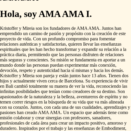
Hola, soy AMA AMA I.
Kristoffer
y
Mireia
son
los
fundadores
de
AMA
AMA.
Juntos
han
emprendido
un
camino
de
pasión
y
propósito
con
la
creación
de
este
proyecto
de
vida.
Con
un
profundo
compromiso
para
fomentar
relaciones
auténticas
y
satisfactorias,
quieren
llevar
las
enseñanzas
espirituales
que
les
han
hecho
transformar
y
expandir
su
relación
a
la
práctica
diaria,
permitiendo
que
las
personas
disfruten
de
relaciones
más
seguras
y
conscientes.
Su
misión
se
fundamenta
en
aportar
a
un
mundo
donde
las
personas
puedan
experimentar
más
conexión,
devoción,
respeto
y
autenticidad
hacia
sí
mismas
y
hacia
los
demás.
Kristoffer
y
Mireia
son
pareja
y
están
juntos
hace
13
años.
Tienen
dos
hijos
y
actualmente
viven
cerca
de
Barcelona.
Su
experiencia
de
vivir
en
Bali
cambió
totalmente
su
manera
de
ver
la
vida,
reconociendo
las
infinitas
posibilidades
que
tenían
como
creadores
de
su
destino.
Son
apasionados
de
la
naturaleza
y
la
belleza,
aventureros
de
espíritu
y
no
temen
correr
riesgos
en
la
búsqueda
de
su
vida
que
va
más
alineada
con
su
corazón.
Juntos,
con
cada
una
de
sus
cualidades,
aprendizajes
y
pasiones
han
creado
AMA
AMA.
Un
espacio
que
además
tiene
como
misión
colaborar
y
crear
sinergias
con
profesores,
sanadores,
profesionales
de
cada
área
para
crear
un
impacto
positivo,
amoroso
y
duradero.
Inspirados
por
el
trabajo
y
las
enseñanzas
de
Embodiment,