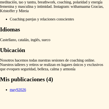
meditación,
tao
y
tantra,
breathwork,
coaching,
polaridad
y
energía
femenina
y
masculina
y
intimidad.
Instagram:
withamaama
Gracias,
Kristoffer
y
Mireia
Coaching parejas y relaciones conscientes
Idiomas
Castellano,
catalán,
inglés,
sueco
Ubicación
Nosotros
hacemos
todas
nuestras
sesiones
de
coaching
online.
Nuestros
talleres
y
retiros
se
realizan
en
lugares
únicos
y
exclusivos
que
evoquen
seguridad,
belleza,
calma
y
armonía
Mis publicaciones (4)
may
9
2026