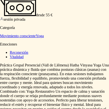
desde 55 €
sesión privada
Categoría
Movimiento consciente
Yoga
Emociones
Reconexión
Vitalidad
Práctica
Grupal
Presencial
(Vall
de
Llémena)
Hatha
Vinyasa
Yoga
Una
práctica
dinámica
y
fluida
que
combina
posturas
clásicas
(asanas)
con
la
respiración
consciente
(pranayama).
En
estas
sesiones
trabajamos
fuerza,
flexibilidad
y
equilibrio,
promoviendo
una
conexión
profunda
entre
cuerpo
y
mente.
Ideal
para
quienes
buscan
movimiento
coordinado
y
energía
renovada,
adaptado
a
todos
los
niveles.
Combinado
con:
Yoga
Restaurativo
Un
espacio
de
calma
y
sanación
donde
el
cuerpo
se
relaja
profundamente
mediante
posturas
suaves
sostenidas
con
apoyo
de
accesorios.
Perfecto
para
liberar
tensiones,
reducir
el
estrés
y
recuperar
el
bienestar
físico
y
mental.
Ideal
para
quienes
necesitan
un
respiro
y
cuidar
el
cuerpo
desde
la
suavidad
y
el