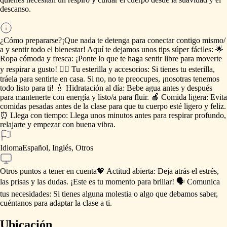
descanso.
¿Cómo prepararse?
¡Que
nada
te
detenga
para
conectar
contigo
mismo
​/​
a
y
sentir
todo
el
bienestar!
Aquí
te
dejamos
unos
tips
súper
fáciles:
🌟
Ropa
cómoda
y
fresca:
¡Ponte
lo
que
te
haga
sentir
libre
para
moverte
y
respirar
a
gusto!
🧘‍♂️
Tu
esterilla
y
accesorios:
Si
tienes
tu
esterilla,
tráela
para
sentirte
en
casa.
Si
no,
no
te
preocupes,
¡nosotras
tenemos
todo
listo
para
ti!
💧
Hidratación
al
día:
Bebe
agua
antes
y
después
para
mantenerte
con
energía
y
listo
​/​
a
para
fluir.
🍎
Comida
ligera:
Evita
comidas
pesadas
antes
de
la
clase
para
que
tu
cuerpo
esté
ligero
y
feliz.
⏰
Llega
con
tiempo:
Llega
unos
minutos
antes
para
respirar
profundo,
relajarte
y
empezar
con
buena
vibra.
Idioma
Español, Inglés, Otros
Otros puntos a tener en cuenta
💖
Actitud
abierta:
Deja
atrás
el
estrés,
las
prisas
y
las
dudas.
¡Este
es
tu
momento
para
brillar!
🗣️
Comunica
tus
necesidades:
Si
tienes
alguna
molestia
o
algo
que
debamos
saber,
cuéntanos
para
adaptar
la
clase
a
ti.
Ubicación