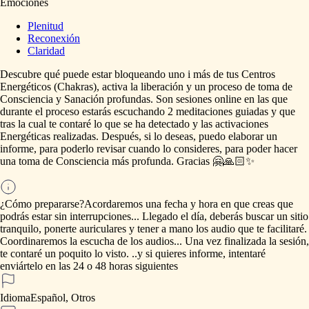
Emociones
Plenitud
Reconexión
Claridad
Descubre
qué
puede
estar
bloqueando
uno
i
más
de
tus
Centros
Energéticos
(Chakras),
activa
la
liberación
y
un
proceso
de
toma
de
Consciencia
y
Sanación
profundas.
Son
sesiones
online
en
las
que
durante
el
proceso
estarás
escuchando
2
meditaciones
guiadas
y
que
tras
la
cual
te
contaré
lo
que
se
ha
detectado
y
las
activaciones
Energéticas
realizadas.
Después,
si
lo
deseas,
puedo
elaborar
un
informe,
para
poderlo
revisar
cuando
lo
consideres,
para
poder
hacer
una
toma
de
Consciencia
más
profunda.
Gracias
🤗🙏🏻✨
¿Cómo prepararse?
Acordaremos
una
fecha
y
hora
en
que
creas
que
podrás
estar
sin
interrupciones...
Llegado
el
día,
deberás
buscar
un
sitio
tranquilo,
ponerte
auriculares
y
tener
a
mano
los
audio
que
te
facilitaré.
Coordinaremos
la
escucha
de
los
audios...
Una
vez
finalizada
la
sesión,
te
contaré
un
poquito
lo
visto.
..y
si
quieres
informe,
intentaré
enviártelo
en
las
24
o
48
horas
siguientes
Idioma
Español, Otros