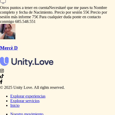
Otros puntos a tener en cuenta
Necesitaré
que
me
pases
tu
Nombre
completo
y
fecha
de
Nacimiento.
Precio
por
sesión
55€
Precio
por
sesión
más
informe
75€
Para
cualquier
duda
ponte
en
contacto
conmigo
685.548.551
Mercè D
© 2025 Unity Love. All rights reserved.
Explorar experiencias
Explorar servicios
Inicio
Nuestro movimiento