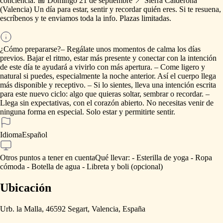
conciencia.
📅
Domingo
21
de
septiembre
📍
Sierra
Calderona
(Valencia)
Un
día
para
estar,
sentir
y
recordar
quién
eres.
Si
te
resuena,
escríbenos
y
te
enviamos
toda
la
info.
Plazas
limitadas.
¿Cómo prepararse?
–
Regálate
unos
momentos
de
calma
los
días
previos.
Bajar
el
ritmo,
estar
más
presente
y
conectar
con
la
intención
de
este
día
te
ayudará
a
vivirlo
con
más
apertura.
–
Come
ligero
y
natural
si
puedes,
especialmente
la
noche
anterior.
Así
el
cuerpo
llega
más
disponible
y
receptivo.
–
Si
lo
sientes,
lleva
una
intención
escrita
para
este
nuevo
ciclo:
algo
que
quieras
soltar,
sembrar
o
recordar.
–
Llega
sin
expectativas,
con
el
corazón
abierto.
No
necesitas
venir
de
ninguna
forma
en
especial.
Solo
estar
y
permitirte
sentir.
Idioma
Español
Otros puntos a tener en cuenta
Qué
llevar:
-
Esterilla
de
yoga
-
Ropa
cómoda
-
Botella
de
agua
-
Libreta
y
boli
(opcional)
Ubicación
Urb. la Malla, 46592 Segart, Valencia, España