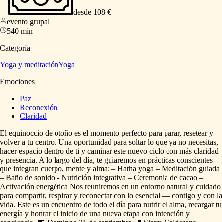
desde 108 €
evento grupal
540 min
Categoría
Yoga y meditación
Yoga
Emociones
Paz
Reconexión
Claridad
El
equinoccio
de
otoño
es
el
momento
perfecto
para
parar,
resetear
y
volver
a
tu
centro.
Una
oportunidad
para
soltar
lo
que
ya
no
necesitas,
hacer
espacio
dentro
de
ti
y
caminar
este
nuevo
ciclo
con
más
claridad
y
presencia.
A
lo
largo
del
día,
te
guiaremos
en
prácticas
conscientes
que
integran
cuerpo,
mente
y
alma:
–
Hatha
yoga
–
Meditación
guiada
–
Baño
de
sonido
-
Nutrición
integrativa
–
Ceremonia
de
cacao
–
Activación
energética
Nos
reuniremos
en
un
entorno
natural
y
cuidado
para
compartir,
respirar
y
reconectar
con
lo
esencial
—
contigo
y
con
la
vida.
Este
es
un
encuentro
de
todo
el
día
para
nutrir
el
alma,
recargar
tu
energía
y
honrar
el
inicio
de
una
nueva
etapa
con
intención
y