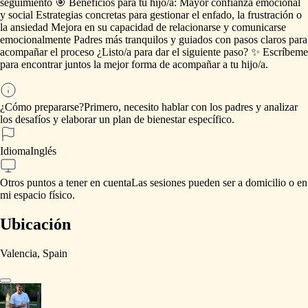
seguimiento
🎯
Beneficios
para
tu
hijo
​/​
a:
Mayor
confianza
emocional
y
social
Estrategias
concretas
para
gestionar
el
enfado,
la
frustración
o
la
ansiedad
Mejora
en
su
capacidad
de
relacionarse
y
comunicarse
emocionalmente
Padres
más
tranquilos
y
guiados
con
pasos
claros
para
acompañar
el
proceso
¿Listo
​/​
a
para
dar
el
siguiente
paso?
✨
Escríbeme
para
encontrar
juntos
la
mejor
forma
de
acompañar
a
tu
hijo
​/​
a.
¿Cómo prepararse?
Primero,
necesito
hablar
con
los
padres
y
analizar
los
desafíos
y
elaborar
un
plan
de
bienestar
específico.
Idioma
Inglés
Otros puntos a tener en cuenta
Las
sesiones
pueden
ser
a
domicilio
o
en
mi
espacio
físico.
Ubicación
Valencia, Spain