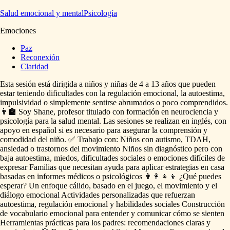
Salud emocional y mental
Psicología
Emociones
Paz
Reconexión
Claridad
Esta
sesión
está
dirigida
a
niños
y
niñas
de
4
a
13
años
que
pueden
estar
teniendo
dificultades
con
la
regulación
emocional,
la
autoestima,
impulsividad
o
simplemente
sentirse
abrumados
o
poco
comprendidos.
👨‍🏫
Soy
Shane,
profesor
titulado
con
formación
en
neurociencia
y
psicología
para
la
salud
mental.
Las
sesiones
se
realizan
en
inglés,
con
apoyo
en
español
si
es
necesario
para
asegurar
la
comprensión
y
comodidad
del
niño.
✅
Trabajo
con:
Niños
con
autismo,
TDAH,
ansiedad
o
trastornos
del
movimiento
Niños
sin
diagnóstico
pero
con
baja
autoestima,
miedos,
dificultades
sociales
o
emociones
difíciles
de
expresar
Familias
que
necesitan
ayuda
para
aplicar
estrategias
en
casa
basadas
en
informes
médicos
o
psicológicos
👨‍👩‍👧‍👦
¿Qué
puedes
esperar?
Un
enfoque
cálido,
basado
en
el
juego,
el
movimiento
y
el
diálogo
emocional
Actividades
personalizadas
que
refuerzan
autoestima,
regulación
emocional
y
habilidades
sociales
Construcción
de
vocabulario
emocional
para
entender
y
comunicar
cómo
se
sienten
Herramientas
prácticas
para
los
padres:
recomendaciones
claras
y