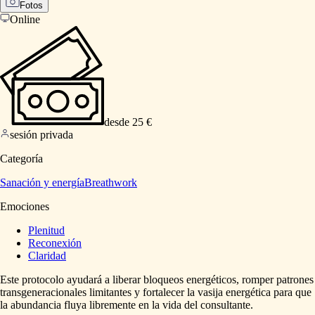
Fotos
Online
desde 25 €
sesión privada
Categoría
Sanación y energía
Breathwork
Emociones
Plenitud
Reconexión
Claridad
Este
protocolo
ayudará
a
liberar
bloqueos
energéticos,
romper
patrones
transgeneracionales
limitantes
y
fortalecer
la
vasija
energética
para
que
la
abundancia
fluya
libremente
en
la
vida
del
consultante.