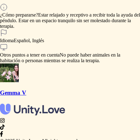
¿Cómo prepararse?
Estar
relajado
y
receptivo
a
recibir
toda
la
ayuda
del
péndulo.
Estar
en
un
espacio
tranquilo
sin
ser
molestado
durante
la
terapia.
Idioma
Español, Inglés
Otros puntos a tener en cuenta
No
puede
haber
animales
en
la
habitación
o
personas
mientras
se
realiza
la
terapia.
Gemma V