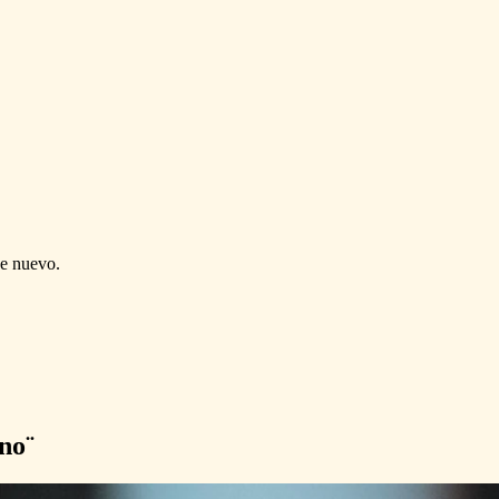
de nuevo.
no¨