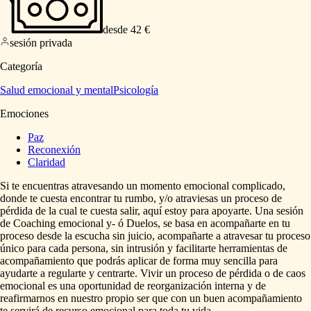
desde 42 €
sesión privada
Categoría
Salud emocional y mental
Psicología
Emociones
Paz
Reconexión
Claridad
Si
te
encuentras
atravesando
un
momento
emocional
complicado,
donde
te
cuesta
encontrar
tu
rumbo,
y
​/​
o
atraviesas
un
proceso
de
pérdida
de
la
cual
te
cuesta
salir,
aquí
estoy
para
apoyarte.
Una
sesión
de
Coaching
emocional
y-
ó
Duelos,
se
basa
en
acompañarte
en
tu
proceso
desde
la
escucha
sin
juicio,
acompañarte
a
atravesar
tu
proceso
único
para
cada
persona,
sin
intrusión
y
facilitarte
herramientas
de
acompañamiento
que
podrás
aplicar
de
forma
muy
sencilla
para
ayudarte
a
regularte
y
centrarte.
Vivir
un
proceso
de
pérdida
o
de
caos
emocional
es
una
oportunidad
de
reorganización
interna
y
de
reafirmarnos
en
nuestro
propio
ser
que
con
un
buen
acompañamiento
te
servirá
de
recurso
emocional
para
toda
tu
vida