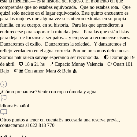
está
la
medicina—
es
la
historia
del
regreso.
El
momento
en
que
comprendes
que
no
estabas
equivocada.
Que
no
estabas
rota.
Que
quizá
solo
naciste
en
el
lugar
equivocado.
Este
quinto
encuentro
es
para
las
mujeres
que
alguna
vez
se
sintieron
extrañas
en
su
propia
familia,
en
su
cuerpo,
en
su
historia.
Para
las
que
aprendieron
a
endurecerse
para
soportar
la
mirada
ajena.
Para
las
que
están
listas
para
dejar
de
forzarse
a
ser
patos…
y
empezar
a
reconocerse
cisnes.
Danzaremos
el
exilio.
Danzaremos
la
soledad.
Y
danzaremos
el
reflejo
verdadero
en
el
agua
correcta.
Porque
no
somos
defectuosas.
Somos
naturaleza
salvaje
esperando
ser
reconocida.
🌓
Domingo
19
de
abril
⏰
18
a
21
hs
📍
Espacio
Munay
Valencia
C
​/​
Quart
101
Bajo
🫶🏽
Con
amor,
Mara
&
Belu
🫂
¿Cómo prepararse?
Venir
con
ropa
cómoda
y
agua.
Idioma
Español
Otros puntos a tener en cuenta
Es
necesaria
una
reserva
previa,
contactarnos
al
622
818
770