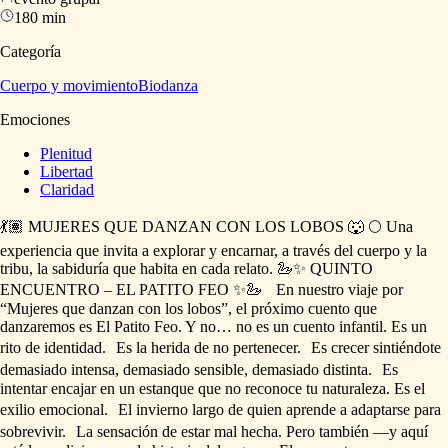
180 min
Categoría
Cuerpo y movimiento
Biodanza
Emociones
Plenitud
Libertad
Claridad
💃🏽
MUJERES
QUE
DANZAN
CON
LOS
LOBOS
🐺
🌕
Una
experiencia
que
invita
a
explorar
y
encarnar,
a
través
del
cuerpo
y
la
tribu,
la
sabiduría
que
habita
en
cada
relato.
🦢✨
QUINTO
ENCUENTRO
–
EL
PATITO
FEO
✨🦢
En
nuestro
viaje
por
“Mujeres
que
danzan
con
los
lobos”,
el
próximo
cuento
que
danzaremos
es
El
Patito
Feo.
Y
no…
no
es
un
cuento
infantil.
Es
un
rito
de
identidad.
Es
la
herida
de
no
pertenecer.
Es
crecer
sintiéndote
demasiado
intensa,
demasiado
sensible,
demasiado
distinta.
Es
intentar
encajar
en
un
estanque
que
no
reconoce
tu
naturaleza.
Es
el
exilio
emocional.
El
invierno
largo
de
quien
aprende
a
adaptarse
para
sobrevivir.
La
sensación
de
estar
mal
hecha.
Pero
también
—y
aquí