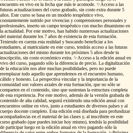
encuentro
en
vivo
en
la
fecha
que
más
te
acomode.
✨️Acceso
a
las
futuras
actualizaciones
del
curso
grabado,
sin
costo
extra
durante
5
años.
Este
curso
se
basa
en
un
modelo
terapéutico
vivo,
constantemente
nutrido
por
vivencias
y
comprensiones
personales
y
profesionales,
inserto
un
campo
terapéutico
con
mucho
dinamismo
en
la
actualidad.
Por
este
motivo,
han
habido
numerosas
actualizaciones
del
material
durante
los
7
años
de
existencia
de
esta
formación.
Teniendo
en
cuenta
esta
realidad
y
buscando
beneficiar
a
los
estudiantes,
al
matricularte
en
este
curso,
tendrás
acceso
a
las
futuras
actualizaciones
del
mismo
durante
los
próximos
5
años
desde
tu
inscripción,
sin
costo
económico
extra.
✨️Acceso
a
la
edición
anual
en
vivo
del
curso,
pagando
sólo
la
diferencia
de
precio.
La
digitalización
de
la
educación
nos
abre
muchas
posibilidades,
pero
no
puede
reemplazar
todo
aquello
que
aprendemos
en
el
encuentro
humano,
cálido
y
honesto.
La
perspectiva
vincular
y
la
importancia
de
la
comunidad
son
valores
axiales
de
esta
formación,
que
no
sólo
se
comparten
en
el
contenido,
sino
que
sustentan
la
estructura
completa
de
esta
experiencia.
Por
este
motivo,
además
de
la
versión
grabada
de
contenido
de
alta
calidad,
seguirá
existiendo
una
edición
anual
con
encuentros
online
en
vivo,
junto
a
estudiantes
de
diversos
países
y
al
cuerpo
docente
completo.
Esta
edición
está
diseñada
para
profundizar
acompañados
​/​
as
en
el
material
de
las
clases
y,
al
inscribirte
en
este
curso
grabado
(que
puedes
iniciar
hoy
mismo),
tendrás
la
posibilidad
de
participar
luego
en
la
edición
anual
en
vivo
pagando
sólo
la
diferencia
de
valor
entre
ambos
formatos
de
la
formación.
✨️Próxima