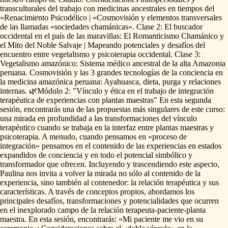
transculturales
del
trabajo
con
medicinas
ancestrales
en
tiempos
del
«Renacimiento
Psicodélico
|
«Cosmovisión
y
elementos
transversales
de
las
llamadas
«sociedades
chamánicas».
Clase
2:
El
buscador
occidental
en
el
país
de
las
maravillas:
El
Romanticismo
Chamánico
y
el
Mito
del
Noble
Salvaje
|
Mapeando
potenciales
y
desafíos
del
encuentro
entre
vegetalismo
y
psicoterapia
occidental.
Clase
3:
Vegetalismo
amazónico:
Sistema
médico
ancestral
de
la
alta
Amazonia
peruana.
Cosmovisión
y
las
3
grandes
tecnologías
de
la
conciencia
en
la
medicina
amazónica
peruana:
Ayahuasca,
dieta,
purga
y
relaciones
internas.
🌿Módulo
2:
"Vínculo
y
ética
en
el
trabajo
de
integración
terapéutica
de
experiencias
con
plantas
maestras"
En
esta
segunda
sesión,
encontrarás
una
de
las
propuestas
más
singulares
de
este
curso:
una
mirada
en
profundidad
a
las
transformaciones
del
vínculo
terapéutico
cuando
se
trabaja
en
la
interfaz
entre
plantas
maestras
y
psicoterapia.
A
menudo,
cuando
pensamos
en
«proceso
de
integración»
pensamos
en
el
contenido
de
las
experiencias
en
estados
expandidos
de
conciencia
y
en
todo
el
potencial
simbólico
y
transformador
que
ofrecen.
Incluyendo
y
trascendiendo
este
aspecto,
Paulina
nos
invita
a
volver
la
mirada
no
sólo
al
contenido
de
la
experiencia,
sino
también
al
contenedor:
la
relación
terapéutica
y
sus
características.
A
través
de
conceptos
propios,
abordamos
los
principales
desafíos,
transformaciones
y
potencialidades
que
ocurren
en
el
inexplorado
campo
de
la
relación
terapeuta-paciente-planta
maestra.
En
esta
sesión,
encontrarás:
«Mi
paciente
me
vio
en
su