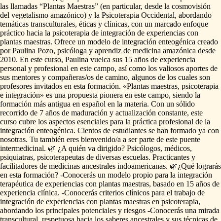
las
llamadas
“Plantas
Maestras”
(en
particular,
desde
la
cosmovisión
del
vegetalismo
amazónico)
y
la
Psicoterapia
Occidental,
abordando
temáticas
transculturales,
éticas
y
clínicas,
con
un
marcado
enfoque
práctico
hacia
la
psicoterapia
de
integración
de
experiencias
con
plantas
maestras.
Ofrece
un
modelo
de
integración
enteogénica
creado
por
Paulina
Pozo,
psicóloga
y
aprendiz
de
medicina
amazónica
desde
2010.
En
este
curso,
Paulina
vuelca
sus
15
años
de
experiencia
personal
y
profesional
en
este
campo,
así
como
los
valiosos
aportes
de
sus
mentores
y
compañeras
​/​
os
de
camino,
algunos
de
los
cuales
son
profesores
invitados
en
esta
formación.
«Plantas
maestras,
psicoterapia
e
integración»
es
una
propuesta
pionera
en
este
campo,
siendo
la
formación
más
antigua
en
español
en
la
materia.
Con
un
sólido
recorrido
de
7
años
de
maduración
y
actualización
constante,
este
curso
cubre
los
aspectos
esenciales
para
la
práctica
profesional
de
la
integración
enteogénica.
Cientos
de
estudiantes
se
han
formado
ya
con
nosotras.
Tu
también
eres
bienvenido
​/​
a
a
ser
parte
de
este
puente
intermedicinal.
🌿
¿A
quién
va
dirigido?
Psicólogos,
médicos,
psiquiatras,
psicoterapeutas
de
diversas
escuelas.
Practicantes
y
facilitadores
de
medicinas
ancestrales
indoamericanas.
🌿¿Qué
lograrás
en
esta
formación?
-Conocerás
un
modelo
propio
para
la
integración
terapéutica
de
experiencias
con
plantas
maestras,
basado
en
15
años
de
experiencia
clínica.
-Conocerás
criterios
clínicos
para
el
trabajo
de
integración
de
experiencias
con
plantas
maestras
en
psicoterapia,
abordando
los
principales
potenciales
y
riesgos
-Conocerás
una
mirada
transcultural,
respetuosa
hacia
los
saberes
ancestrales
y
sus
técnicas
de