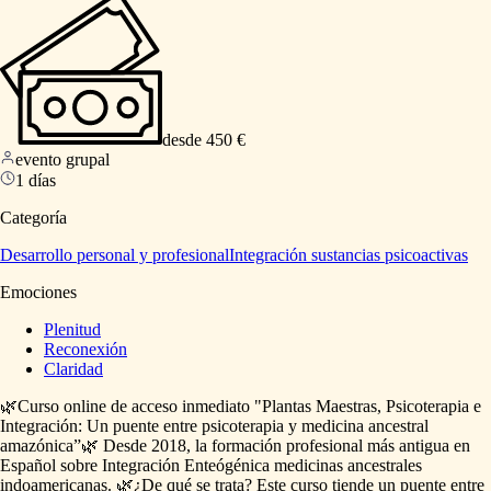
desde 450 €
evento grupal
1 días
Categoría
Desarrollo personal y profesional
Integración sustancias psicoactivas
Emociones
Plenitud
Reconexión
Claridad
🌿Curso
online
de
acceso
inmediato
"Plantas
Maestras,
Psicoterapia
e
Integración:
Un
puente
entre
psicoterapia
y
medicina
ancestral
amazónica”🌿
Desde
2018,
la
formación
profesional
más
antigua
en
Español
sobre
Integración
Enteógénica
medicinas
ancestrales
indoamericanas.
🌿¿De
qué
se
trata?
Este
curso
tiende
un
puente
entre