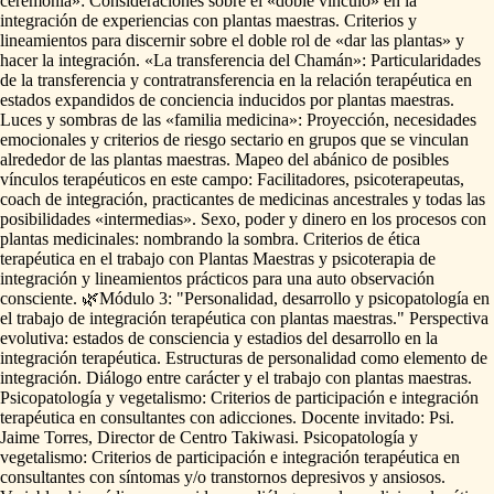
ceremonia»:
Consideraciones
sobre
el
«doble
vínculo»
en
la
integración
de
experiencias
con
plantas
maestras.
Criterios
y
lineamientos
para
discernir
sobre
el
doble
rol
de
«dar
las
plantas»
y
hacer
la
integración.
«La
transferencia
del
Chamán»:
Particularidades
de
la
transferencia
y
contratransferencia
en
la
relación
terapéutica
en
estados
expandidos
de
conciencia
inducidos
por
plantas
maestras.
Luces
y
sombras
de
las
«familia
medicina»:
Proyección,
necesidades
emocionales
y
criterios
de
riesgo
sectario
en
grupos
que
se
vinculan
alrededor
de
las
plantas
maestras.
Mapeo
del
abánico
de
posibles
vínculos
terapéuticos
en
este
campo:
Facilitadores,
psicoterapeutas,
coach
de
integración,
practicantes
de
medicinas
ancestrales
y
todas
las
posibilidades
«intermedias».
Sexo,
poder
y
dinero
en
los
procesos
con
plantas
medicinales:
nombrando
la
sombra.
Criterios
de
ética
terapéutica
en
el
trabajo
con
Plantas
Maestras
y
psicoterapia
de
integración
y
lineamientos
prácticos
para
una
auto
observación
consciente.
🌿Módulo
3:
"Personalidad,
desarrollo
y
psicopatología
en
el
trabajo
de
integración
terapéutica
con
plantas
maestras."
Perspectiva
evolutiva:
estados
de
consciencia
y
estadios
del
desarrollo
en
la
integración
terapéutica.
Estructuras
de
personalidad
como
elemento
de
integración.
Diálogo
entre
carácter
y
el
trabajo
con
plantas
maestras.
Psicopatología
y
vegetalismo:
Criterios
de
participación
e
integración
terapéutica
en
consultantes
con
adicciones.
Docente
invitado:
Psi.
Jaime
Torres,
Director
de
Centro
Takiwasi.
Psicopatología
y
vegetalismo:
Criterios
de
participación
e
integración
terapéutica
en
consultantes
con
síntomas
y
​/​
o
transtornos
depresivos
y
ansiosos.