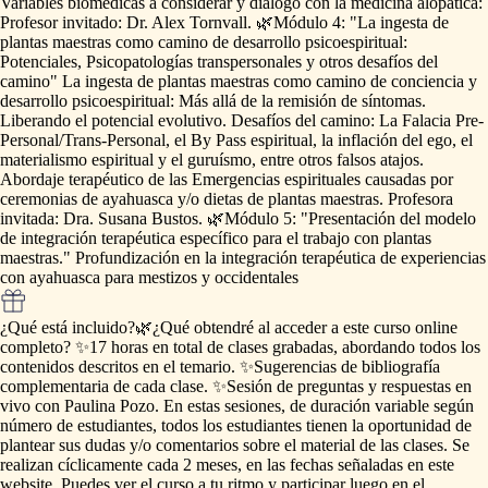
Variables
biomédicas
a
considerar
y
diálogo
con
la
medicina
alopática:
Profesor
invitado:
Dr.
Alex
Tornvall.
🌿Módulo
4:
"La
ingesta
de
plantas
maestras
como
camino
de
desarrollo
psicoespiritual:
Potenciales,
Psicopatologías
transpersonales
y
otros
desafíos
del
camino"
La
ingesta
de
plantas
maestras
como
camino
de
conciencia
y
desarrollo
psicoespiritual:
Más
allá
de
la
remisión
de
síntomas.
Liberando
el
potencial
evolutivo.
Desafíos
del
camino:
La
Falacia
Pre-
Personal
​/​
Trans-Personal,
el
By
Pass
espiritual,
la
inflación
del
ego,
el
materialismo
espiritual
y
el
guruísmo,
entre
otros
falsos
atajos.
Abordaje
terapéutico
de
las
Emergencias
espirituales
causadas
por
ceremonias
de
ayahuasca
y
​/​
o
dietas
de
plantas
maestras.
Profesora
invitada:
Dra.
Susana
Bustos.
🌿Módulo
5:
"Presentación
del
modelo
de
integración
terapéutica
específico
para
el
trabajo
con
plantas
maestras."
Profundización
en
la
integración
terapéutica
de
experiencias
con
ayahuasca
para
mestizos
y
occidentales
¿Qué está incluido?
🌿¿Qué
obtendré
al
acceder
a
este
curso
online
completo?
✨️17
horas
en
total
de
clases
grabadas,
abordando
todos
los
contenidos
descritos
en
el
temario.
✨️Sugerencias
de
bibliografía
complementaria
de
cada
clase.
✨️Sesión
de
preguntas
y
respuestas
en
vivo
con
Paulina
Pozo.
En
estas
sesiones,
de
duración
variable
según
número
de
estudiantes,
todos
los
estudiantes
tienen
la
oportunidad
de
plantear
sus
dudas
y
​/​
o
comentarios
sobre
el
material
de
las
clases.
Se
realizan
cíclicamente
cada
2
meses,
en
las
fechas
señaladas
en
este
website.
Puedes
ver
el
curso
a
tu
ritmo
y
participar
luego
en
el