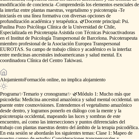
modificación
de
conciencia
-Comprenderás
los
elementos
esenciales
de
la
interfaz
entre
plantas
maestras,
vegetalismo
y
psicoterapia
-Te
iniciarás
en
una
línea
formativa
con
diversas
opciones
de
profundización
académica
y
terapéutica.
🌿Docente
principal:
Psi.
Paulina
Pozo
Psicóloga
Clínica
de
la
Universidad
de
Chile,
Especializada
en
Psicoterapia
Asistida
con
Técnicas
Psicoactivadoras
en
el
Institut
de
Psicología
Transpersonal
de
Barcelona.
Psicoterapeuta
miembro
profesional
de
la
Asociación
Europea
Transpersonal
EUROTAS.
Su
campo
de
trabajo
clínico
y
académico
es
la
interfaz
entre
medicinas
ancestrales
indoamericanas
y
salud
mental.
Ex
coordinadora
Clínica
del
Centro
Takiwasi.
Alojamiento
Formación
online,
no
implica
alojamiento
Programa
✨️Temario
y
cronograma✨️
🌿Módulo
1:
Mucho
más
que
psicodelia:
Medicina
ancestral
amazónica
y
salud
mental
occidental.
un
puente
entre
cosmovisiones.
Entendemos
el
vegetalismo
amazónico
desde
dentro,
y
logramos
ponerlo
en
diálogo
con
la
mente
y
la
psicoterapia
occidental,
mapeando
las
luces
y
sombras
de
este
encuentro,
así
como
las
intersecciones
y
puntos
diferenciales
del
trabajo
con
plantas
maestras
dentro
del
ámbito
de
la
terapia
psicodélica.
En
esta
sesión
se
abordarán
los
siguientes
temas:
Clase
1:
Mapeo
de
nuestro
campo
de
estudio:
Consideraciones
transpersonales
y