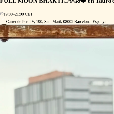
FULL MOON BHAKTI🌕✨🕉️❤️ en Tauro
19:00
–
21:00
CET
Carrer de Pere IV, 190, Sant Martí, 08005 Barcelona, Espanya