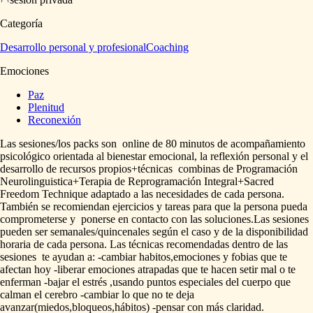
Categoría
Desarrollo personal y profesional
Coaching
Emociones
Paz
Plenitud
Reconexión
Las
sesiones
​/​
los
packs
son
online
de
80
minutos
de
acompañamiento
psicológico
orientada
al
bienestar
emocional,
la
reflexión
personal
y
el
desarrollo
de
recursos
propios+técnicas
combinas
de
Programación
Neurolinguistica+Terapia
de
Reprogramación
Integral+Sacred
Freedom
Technique
adaptado
a
las
necesidades
de
cada
persona.
También
se
recomiendan
ejercicios
y
tareas
para
que
la
persona
pueda
comprometerse
y
ponerse
en
contacto
con
las
soluciones.Las
sesiones
pueden
ser
semanales
​/​
quincenales
según
el
caso
y
de
la
disponibilidad
horaria
de
cada
persona.
Las
técnicas
recomendadas
dentro
de
las
sesiones
te
ayudan
a:
-cambiar
habitos,emociones
y
fobias
que
te
afectan
hoy
-liberar
emociones
atrapadas
que
te
hacen
setir
mal
o
te
enferman
-bajar
el
estrés
,usando
puntos
especiales
del
cuerpo
que
calman
el
cerebro
-cambiar
lo
que
no
te
deja
avanzar(miedos,bloqueos,hábitos)
-pensar
con
más
claridad.