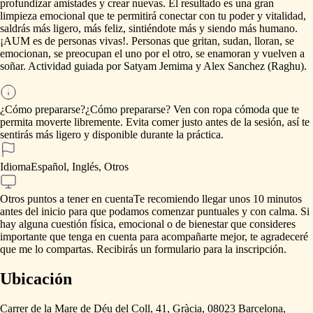
profundizar
amistades
y
crear
nuevas.
El
resultado
es
una
gran
limpieza
emocional
que
te
permitirá
conectar
con
tu
poder
y
vitalidad,
saldrás
más
ligero,
más
feliz,
sintiéndote
más
y
siendo
más
humano.
¡AUM
es
de
personas
vivas!.
Personas
que
gritan,
sudan,
lloran,
se
emocionan,
se
preocupan
el
uno
por
el
otro,
se
enamoran
y
vuelven
a
soñar.
Actividad
guiada
por
Satyam
Jemima
y
Alex
Sanchez
(Raghu).
¿Cómo prepararse?
¿Cómo
prepararse?
Ven
con
ropa
cómoda
que
te
permita
moverte
libremente.
Evita
comer
justo
antes
de
la
sesión,
así
te
sentirás
más
ligero
y
disponible
durante
la
práctica.
Idioma
Español, Inglés, Otros
Otros puntos a tener en cuenta
Te
recomiendo
llegar
unos
10
minutos
antes
del
inicio
para
que
podamos
comenzar
puntuales
y
con
calma.
Si
hay
alguna
cuestión
física,
emocional
o
de
bienestar
que
consideres
importante
que
tenga
en
cuenta
para
acompañarte
mejor,
te
agradeceré
que
me
lo
compartas.
Recibirás
un
formulario
para
la
inscripción.
Ubicación
Carrer de la Mare de Déu del Coll, 41, Gràcia, 08023 Barcelona,