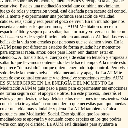
Aprende
sobre
tus
emociones,
libera
el
estrés
y
recupera
la
alegría
de
estar
vivo.
Esta
es
una
meditación
social
que
combina
movimiento,
juego
de
roles
y
expresión
vocal,
está
diseñada
para
sacarte
del
control
de
la
mente
y
experimentar
una
profunda
sensación
de
vitalidad,
calidez,
relajación
y
recuperar
el
gozo
de
vivir.
En
un
mundo
que
nos
enseña
a
contener
lo
que
sentimos,
la
AUM
Meditation
ofrece
un
espacio
cálido
y
seguro
para
soltar,
transformar
y
volver
a
sentirte
con
vida
—
en
vez
de
seguir
funcionando
en
automático.
Al
final,
las
cosas
bellas
de
la
vida
son
creadas
por
personas
que
se
sienten
vivas.
En
la
AUM
pasas
por
diferentes
estados
de
forma
guiada:
hay
momentos
para
expresar
rabia,
amor,
otros
para
llorar,
reír,
danzar,
estar
en
silencio...
Al
transitarlos,
el
cuerpo
deja
de
estar
en
tensión
y
empieza
a
soltar
lo
que
llevamos
conteniendo
desde
hace
tiempo.
A
la
mente
esto
le
parece
“demasiado”
porque
quiere
tener
todo
bajo
control.
Pero
vivir
solo
desde
la
mente
vuelve
la
vida
mecánica
y
apagada.
La
AUM
te
saca
de
ese
control
constante
y
te
devuelve
sensaciones
reales.
AUM
ES
SUMERGIRSE
EN
LA
ENERGÍA
DEL
MOMENTO
La
Meditación
AUM
te
guía
paso
a
paso
para
experimentar
tus
emociones
de
forma
segura
con
el
apoyo
de
otros.
En
este
proceso,
liberarás
el
estrés
y
aprenderás
qué
hay
detrás
de
tus
reacciones
inconscientes.
Esta
consciencia
te
ayudará
a
comprender
lo
que
necesitas
para
que
puedas
crear
una
vida
más
saludable
y
plena.
La
AUM
también
es
única
porque
es
una
Meditación
Social.
Esto
significa
que
los
otros
meditadores
te
apoyarán
y
actuarán
como
espejos
en
los
que
podrás
verte
con
mayor
claridad.
La
AUM
está
diseñada
para
ayudarte
a