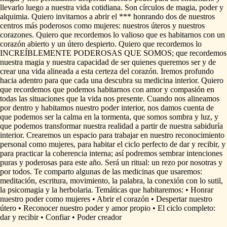
llevarlo
luego
a
nuestra
vida
cotidiana.
Son
círculos
de
magia,
poder
y
alquimia.
Quiero
invitarnos
a
abrir
el
***
honrando
dos
de
nuestros
centros
más
poderosos
como
mujeres:
nuestros
úteros
y
nuestros
corazones.
Quiero
que
recordemos
lo
valioso
que
es
habitarnos
con
un
corazón
abierto
y
un
útero
despierto.
Quiero
que
recordemos
lo
INCREÍBLEMENTE
PODEROSAS
QUE
SOMOS;
que
recordemos
nuestra
magia
y
nuestra
capacidad
de
ser
quienes
queremos
ser
y
de
crear
una
vida
alineada
a
esta
certeza
del
corazón.
Iremos
profundo
hacia
adentro
para
que
cada
una
descubra
su
medicina
interior.
Quiero
que
recordemos
que
podemos
habitarnos
con
amor
y
compasión
en
todas
las
situaciones
que
la
vida
nos
presente.
Cuando
nos
alineamos
por
dentro
y
habitamos
nuestro
poder
interior,
nos
damos
cuenta
de
que
podemos
ser
la
calma
en
la
tormenta,
que
somos
sombra
y
luz,
y
que
podemos
transformar
nuestra
realidad
a
partir
de
nuestra
sabiduría
interior.
Crearemos
un
espacio
para
trabajar
en
nuestro
reconocimiento
personal
como
mujeres,
para
habitar
el
ciclo
perfecto
de
dar
y
recibir,
y
para
practicar
la
coherencia
interna;
así
podremos
sembrar
intenciones
puras
y
poderosas
para
este
año.
Será
un
ritual:
un
rezo
por
nosotras
y
por
todos.
Te
comparto
algunas
de
las
medicinas
que
usaremos:
meditación,
escritura,
movimiento,
la
palabra,
la
conexión
con
lo
sutil,
la
psicomagia
y
la
herbolaria.
Temáticas
que
habitaremos:
•
Honrar
nuestro
poder
como
mujeres
•
Abrir
el
corazón
•
Despertar
nuestro
útero
•
Reconocer
nuestro
poder
y
amor
propio
•
El
ciclo
completo:
dar
y
recibir
•
Confiar
•
Poder
creador