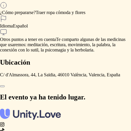
¿Cómo prepararse?
Traer
ropa
cómoda
y
flores
Idioma
Español
Otros puntos a tener en cuenta
Te
comparto
algunas
de
las
medicinas
que
usaremos:
meditación,
escritura,
movimiento,
la
palabra,
la
conexión
con
lo
sutil,
la
psicomagia
y
la
herbolaria.
Ubicación
C/ d'Almassora, 44, La Saïdia, 46010 València, Valencia, España
El evento ya ha tenido lugar.