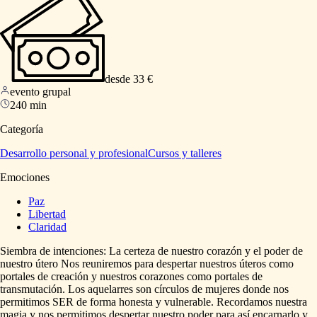
desde 33 €
evento grupal
240 min
Categoría
Desarrollo personal y profesional
Cursos y talleres
Emociones
Paz
Libertad
Claridad
Siembra
de
intenciones:
La
certeza
de
nuestro
corazón
y
el
poder
de
nuestro
útero
Nos
reuniremos
para
despertar
nuestros
úteros
como
portales
de
creación
y
nuestros
corazones
como
portales
de
transmutación.
Los
aquelarres
son
círculos
de
mujeres
donde
nos
permitimos
SER
de
forma
honesta
y
vulnerable.
Recordamos
nuestra
magia
y
nos
permitimos
despertar
nuestro
poder
para
así
encarnarlo
y