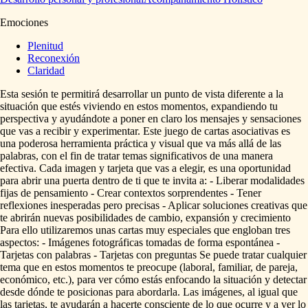
Emociones
Plenitud
Reconexión
Claridad
Esta
sesión
te
permitirá
desarrollar
un
punto
de
vista
diferente
a
la
situación
que
estés
viviendo
en
estos
momentos,
expandiendo
tu
perspectiva
y
ayudándote
a
poner
en
claro
los
mensajes
y
sensaciones
que
vas
a
recibir
y
experimentar.
Este
juego
de
cartas
asociativas
es
una
poderosa
herramienta
práctica
y
visual
que
va
más
allá
de
las
palabras,
con
el
fin
de
tratar
temas
significativos
de
una
manera
efectiva.
Cada
imagen
y
tarjeta
que
vas
a
elegir,
es
una
oportunidad
para
abrir
una
puerta
dentro
de
ti
que
te
invita
a:
-
Liberar
modalidades
fijas
de
pensamiento
-
Crear
contextos
sorprendentes
-
Tener
reflexiones
inesperadas
pero
precisas
-
Aplicar
soluciones
creativas
que
te
abrirán
nuevas
posibilidades
de
cambio,
expansión
y
crecimiento
Para
ello
utilizaremos
unas
cartas
muy
especiales
que
engloban
tres
aspectos:
-
Imágenes
fotográficas
tomadas
de
forma
espontánea
-
Tarjetas
con
palabras
-
Tarjetas
con
preguntas
Se
puede
tratar
cualquier
tema
que
en
estos
momentos
te
preocupe
(laboral,
familiar,
de
pareja,
económico,
etc.),
para
ver
cómo
estás
enfocando
la
situación
y
detectar
desde
dónde
te
posicionas
para
abordarla.
Las
imágenes,
al
igual
que
las
tarjetas,
te
ayudarán
a
hacerte
consciente
de
lo
que
ocurre
y
a
ver
lo