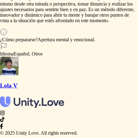
mismo
desde
otra
mirada
o
perspectiva,
tomar
distancia
y
realizar
los
ajustes
necesarios
para
sentirte
bien
y
en
paz.
Es
un
método
diferente,
innovador
y
dinámico
para
abrir
tu
mente
y
barajar
otros
puntos
de
vista
a
la
situación
que
estés
afrontado
en
este
momento.
¿Cómo prepararse?
Apertura
mental
y
emocional.
Idioma
Español, Otros
Lola V
© 2025 Unity Love. All rights reserved.