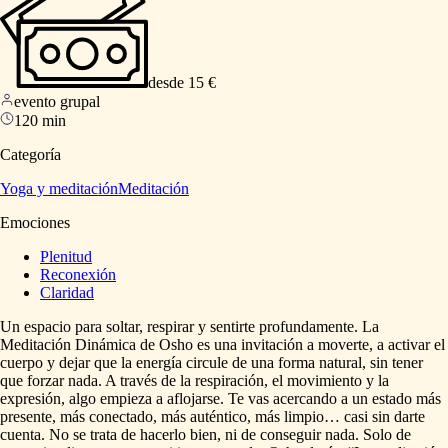
desde 15 €
evento grupal
120 min
Categoría
Yoga y meditación
Meditación
Emociones
Plenitud
Reconexión
Claridad
Un
espacio
para
soltar,
respirar
y
sentirte
profundamente.
La
Meditación
Dinámica
de
Osho
es
una
invitación
a
moverte,
a
activar
el
cuerpo
y
dejar
que
la
energía
circule
de
una
forma
natural,
sin
tener
que
forzar
nada.
A
través
de
la
respiración,
el
movimiento
y
la
expresión,
algo
empieza
a
aflojarse.
Te
vas
acercando
a
un
estado
más
presente,
más
conectado,
más
auténtico,
más
limpio…
casi
sin
darte
cuenta.
No
se
trata
de
hacerlo
bien,
ni
de
conseguir
nada.
Solo
de