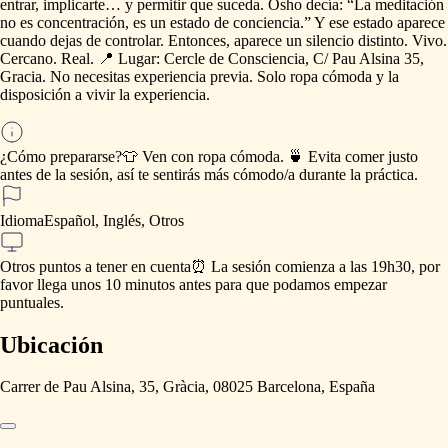
entrar,
implicarte…
y
permitir
que
suceda.
Osho
decía:
“La
meditación
no
es
concentración,
es
un
estado
de
conciencia.”
Y
ese
estado
aparece
cuando
dejas
de
controlar.
Entonces,
aparece
un
silencio
distinto.
Vivo.
Cercano.
Real.
📍
Lugar:
Cercle
de
Consciencia,
C
​/​
Pau
Alsina
35,
Gracia.
No
necesitas
experiencia
previa.
Solo
ropa
cómoda
y
la
disposición
a
vivir
la
experiencia.
¿Cómo prepararse?
👕
Ven
con
ropa
cómoda.
🍵
Evita
comer
justo
antes
de
la
sesión,
así
te
sentirás
más
cómodo
​/​
a
durante
la
práctica.
Idioma
Español, Inglés, Otros
Otros puntos a tener en cuenta
⏰
La
sesión
comienza
a
las
19h30,
por
favor
llega
unos
10
minutos
antes
para
que
podamos
empezar
puntuales.
Ubicación
Carrer de Pau Alsina, 35, Gràcia, 08025 Barcelona, España