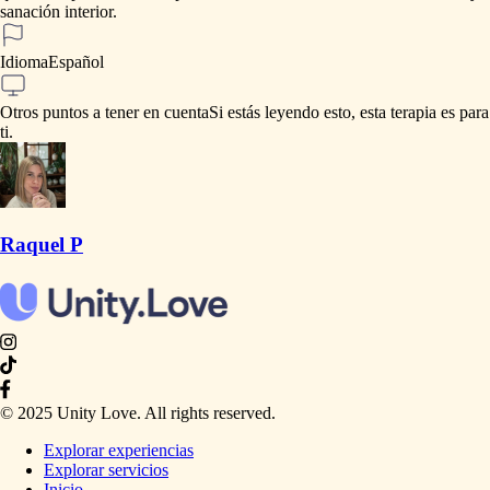
sanación
interior.
Idioma
Español
Otros puntos a tener en cuenta
Si
estás
leyendo
esto,
esta
terapia
es
para
ti.
Raquel P
© 2025 Unity Love. All rights reserved.
Explorar experiencias
Explorar servicios
Inicio