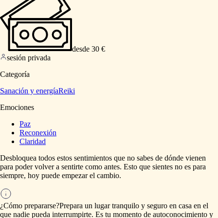
desde 30 €
sesión privada
Categoría
Sanación y energía
Reiki
Emociones
Paz
Reconexión
Claridad
Desbloquea
todos
estos
sentimientos
que
no
sabes
de
dónde
vienen
para
poder
volver
a
sentirte
como
antes.
Esto
que
sientes
no
es
para
siempre,
hoy
puede
empezar
el
cambio.
¿Cómo prepararse?
Prepara
un
lugar
tranquilo
y
seguro
en
casa
en
el
que
nadie
pueda
interrumpirte.
Es
tu
momento
de
autoconocimiento
y