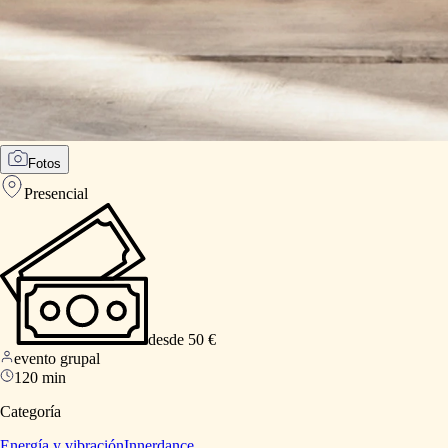
Fotos
Presencial
desde 50 €
evento grupal
120 min
Categoría
Energía y vibración
Innerdance