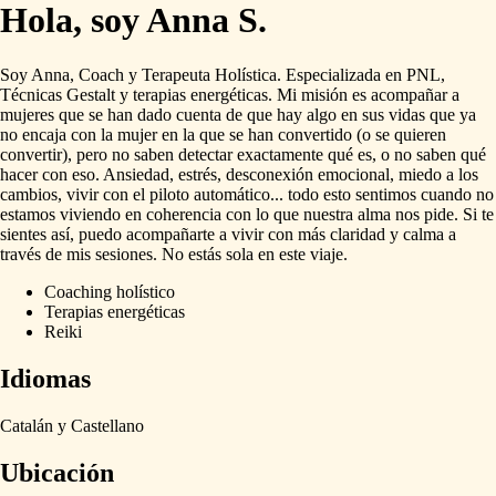
Hola, soy Anna S.
Soy
Anna,
Coach
y
Terapeuta
Holística.
Especializada
en
PNL,
Técnicas
Gestalt
y
terapias
energéticas.
Mi
misión
es
acompañar
a
mujeres
que
se
han
dado
cuenta
de
que
hay
algo
en
sus
vidas
que
ya
no
encaja
con
la
mujer
en
la
que
se
han
convertido
(o
se
quieren
convertir),
pero
no
saben
detectar
exactamente
qué
es,
o
no
saben
qué
hacer
con
eso.
Ansiedad,
estrés,
desconexión
emocional,
miedo
a
los
cambios,
vivir
con
el
piloto
automático...
todo
esto
sentimos
cuando
no
estamos
viviendo
en
coherencia
con
lo
que
nuestra
alma
nos
pide.
Si
te
sientes
así,
puedo
acompañarte
a
vivir
con
más
claridad
y
calma
a
través
de
mis
sesiones.
No
estás
sola
en
este
viaje.
Coaching holístico
Terapias energéticas
Reiki
Idiomas
Catalán
y
Castellano
Ubicación