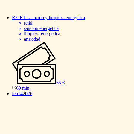
REIKI-
sanación
y
limpieza
energética
reiki
sancion energetica
limpieza energetica
ansiedad
65 €
60 min
feb
14
2026