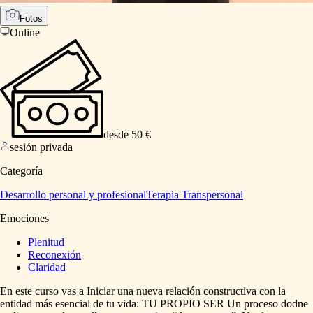
Fotos
Online
desde 50 €
sesión privada
Categoría
Desarrollo personal y profesional
Terapia Transpersonal
Emociones
Plenitud
Reconexión
Claridad
En
este
curso
vas
a
Iniciar
una
nueva
relación
constructiva
con
la
entidad
más
esencial
de
tu
vida:
TU
PROPIO
SER
Un
proceso
dodne