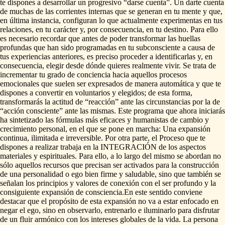
te
dispones
a
desarrollar
un
progresivo
“darse
cuenta”.
Un
darte
cuenta
de
muchas
de
las
corrientes
internas
que
se
generan
en
tu
mente
y
que,
en
última
instancia,
configuran
lo
que
actualmente
experimentas
en
tus
relaciones,
en
tu
carácter
y,
por
consecuencia,
en
tu
destino.
Para
ello
es
necesario
recordar
que
antes
de
poder
transformar
las
huellas
profundas
que
han
sido
programadas
en
tu
subconsciente
a
causa
de
tus
experiencias
anteriores,
es
preciso
proceder
a
identificarlas
y,
en
consecuencia,
elegir
desde
dónde
quieres
realmente
vivir.
Se
trata
de
incrementar
tu
grado
de
conciencia
hacia
aquellos
procesos
emocionales
que
suelen
ser
expresados
de
manera
automática
y
que
te
dispones
a
convertir
en
voluntarios
y
elegidos;
de
esta
forma,
transformarás
la
actitud
de
“reacción”
ante
las
circunstancias
por
la
de
“acción
consciente”
ante
las
mismas.
Este
programa
que
ahora
iniciarás
ha
sintetizado
las
fórmulas
más
eficaces
y
humanistas
de
cambio
y
crecimiento
personal,
en
el
que
se
pone
en
marcha:
Una
expansión
continua,
ilimitada
e
irreversible.
Por
otra
parte,
el
Proceso
que
te
dispones
a
realizar
trabaja
en
la
INTEGRACIÓN
de
los
aspectos
materiales
y
espirituales.
Para
ello,
a
lo
largo
del
mismo
se
abordan
no
sólo
aquellos
recursos
que
precisan
ser
activados
para
la
construcción
de
una
personalidad
o
ego
bien
firme
y
saludable,
sino
que
también
se
señalan
los
principios
y
valores
de
conexión
con
el
ser
profundo
y
la
consiguiente
expansión
de
consciencia.En
este
sentido
conviene
destacar
que
el
propósito
de
esta
expansión
no
va
a
estar
enfocado
en
negar
el
ego,
sino
en
observarlo,
entrenarlo
e
iluminarlo
para
disfrutar
de
un
fluir
armónico
con
los
intereses
globales
de
la
vida.
La
persona