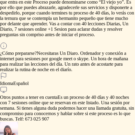
que
entra
en
este
Proceso
puede
denominarse
como
“El
viejo
yo”.
Es
por
ello
que
puedes
abrazarle,
agradecerle
sus
servicios
y
disponerte
a
despedirlo,
porque
cuando
termines
tu
proceso
de
40
días,
lo
verás
con
la
ternura
que
se
contempla
un
hermanito
pequeño
que
tiene
mucho
por
delante
que
aprender.
Vas
a
contar
con
40
lecciones
Diarias,
Un
Diario,
7
sesiones
online
+1
Sesion
para
aclarar
dudas
y
resolver
preguntas
sin
compriso
antes
de
iniciar
el
proceso.
¿Cómo prepararse?
Necesitaras
Un
Diaro.
Ordenador
y
conexión
a
internet
para
sesiones
por
google
meet
o
skype.
Un
hora
de
mañana
para
realizar
las
lecciones
del
día.
Un
rato
antes
de
acostarte
para
realizar
la
rutina
de
noche
en
el
diarío.
Idioma
Español
Otros puntos a tener en cuenta
Es
un
proceso
de
40
días
y
40
noches
con
7
sesiones
online
que
se
reservan
en
este
listado.
Una
sesión
por
semana.
Si
tienes
alguna
duda
podemos
hacer
una
llamada
gratuita,
sin
compromiso
para
conocernos
y
hablar
sobre
si
este
proceso
es
lo
que
buscas.
Telf:
673
025
907