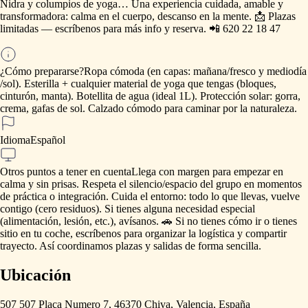
Nidra
y
columpios
de
yoga…
Una
experiencia
cuidada,
amable
y
transformadora:
calma
en
el
cuerpo,
descanso
en
la
mente.
📩
Plazas
limitadas
—
escríbenos
para
más
info
y
reserva.
📲
620
22
18
47
¿Cómo prepararse?
Ropa
cómoda
(en
capas:
mañana
​/​
fresco
y
mediodía
/​
sol).
Esterilla
+
cualquier
material
de
yoga
que
tengas
(bloques,
cinturón,
manta).
Botellita
de
agua
(ideal
1L).
Protección
solar:
gorra,
crema,
gafas
de
sol.
Calzado
cómodo
para
caminar
por
la
naturaleza.
Idioma
Español
Otros puntos a tener en cuenta
Llega
con
margen
para
empezar
en
calma
y
sin
prisas.
Respeta
el
silencio
​/​
espacio
del
grupo
en
momentos
de
práctica
o
integración.
Cuida
el
entorno:
todo
lo
que
llevas,
vuelve
contigo
(cero
residuos).
Si
tienes
alguna
necesidad
especial
(alimentación,
lesión,
etc.),
avísanos.
🚗
Si
no
tienes
cómo
ir
o
tienes
sitio
en
tu
coche,
escríbenos
para
organizar
la
logística
y
compartir
trayecto.
Así
coordinamos
plazas
y
salidas
de
forma
sencilla.
Ubicación
507 507 Plaça Numero 7, 46370 Chiva, Valencia, España