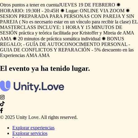
Otros puntos a tener en cuenta
JUEVES
19
DE
FEBRERO
✺
HORARIO:
19:30H
-
20:45H
✺
Lugar:
ONLINE
VIA
ZOOM
✺
SESION
PREPARADA
PARA
PERSONAS
CON
PAREJA
Y
SIN
PAREJA
(
No
es
necesario
estar
en
un
vínculo
para
recibir
la
clase)
EL
MASTERCLASS
INCLUYE:
1
HORA
Y
15
MINUTOS
DE
SESIÓN
práctica
y
teórica
facilitada
por
Kristoffer
y
Mireia
de
AMA
AMA
✺
20
minutos
de
práctica
somática
individual
✺
BONUS
REGALO;
-
GUÍA
DE
AUTOCONOCIMIENTO
PERSONAL
-
GUIA
DE
CONFLICTOS
Y
REPARACIÓN
-
5%
descuento
en
las
Experiencias
AMA
AMA
El evento ya ha tenido lugar.
© 2025 Unity Love. All rights reserved.
Explorar experiencias
Explorar servicios