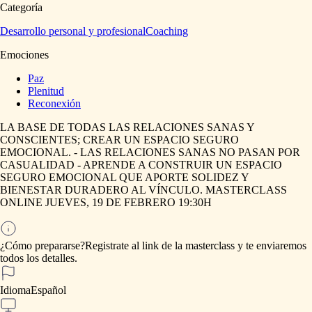
Categoría
Desarrollo personal y profesional
Coaching
Emociones
Paz
Plenitud
Reconexión
LA
BASE
DE
TODAS
LAS
RELACIONES
SANAS
Y
CONSCIENTES;
CREAR
UN
ESPACIO
SEGURO
EMOCIONAL.
-
LAS
RELACIONES
SANAS
NO
PASAN
POR
CASUALIDAD
-
APRENDE
A
CONSTRUIR
UN
ESPACIO
SEGURO
EMOCIONAL
QUE
APORTE
SOLIDEZ
Y
BIENESTAR
DURADERO
AL
VÍNCULO.
MASTERCLASS
ONLINE
JUEVES,
19
DE
FEBRERO
19:30H
¿Cómo prepararse?
Registrate
al
link
de
la
masterclass
y
te
enviaremos
todos
los
detalles.
Idioma
Español