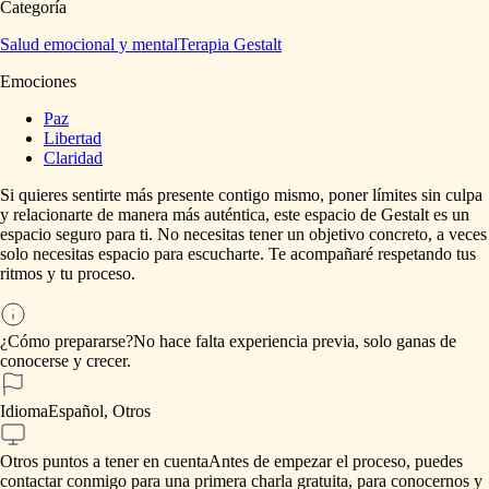
Categoría
Salud emocional y mental
Terapia Gestalt
Emociones
Paz
Libertad
Claridad
Si
quieres
sentirte
más
presente
contigo
mismo,
poner
límites
sin
culpa
y
relacionarte
de
manera
más
auténtica,
este
espacio
de
Gestalt
es
un
espacio
seguro
para
ti.
No
necesitas
tener
un
objetivo
concreto,
a
veces
solo
necesitas
espacio
para
escucharte.
Te
acompañaré
respetando
tus
ritmos
y
tu
proceso.
¿Cómo prepararse?
No
hace
falta
experiencia
previa,
solo
ganas
de
conocerse
y
crecer.
Idioma
Español, Otros
Otros puntos a tener en cuenta
Antes
de
empezar
el
proceso,
puedes
contactar
conmigo
para
una
primera
charla
gratuita,
para
conocernos
y