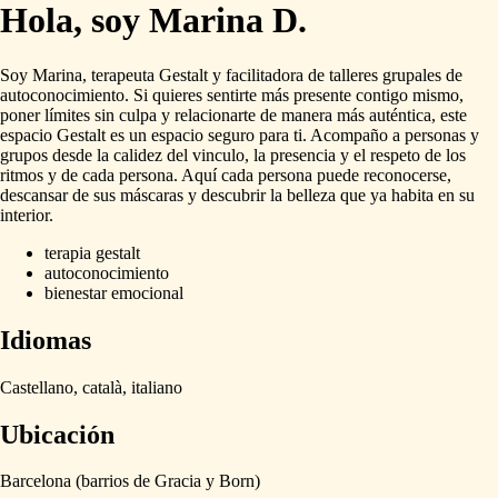
Hola, soy Marina D.
Soy
Marina,
terapeuta
Gestalt
y
facilitadora
de
talleres
grupales
de
autoconocimiento.
Si
quieres
sentirte
más
presente
contigo
mismo,
poner
límites
sin
culpa
y
relacionarte
de
manera
más
auténtica,
este
espacio
Gestalt
es
un
espacio
seguro
para
ti.
Acompaño
a
personas
y
grupos
desde
la
calidez
del
vinculo,
la
presencia
y
el
respeto
de
los
ritmos
y
de
cada
persona.
Aquí
cada
persona
puede
reconocerse,
descansar
de
sus
máscaras
y
descubrir
la
belleza
que
ya
habita
en
su
interior.
terapia gestalt
autoconocimiento
bienestar emocional
Idiomas
Castellano,
català,
italiano
Ubicación
Barcelona
(barrios
de
Gracia
y
Born)