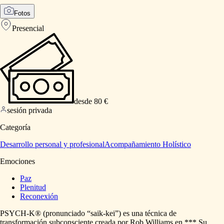
Fotos
Presencial
desde 80 €
sesión privada
Categoría
Desarrollo personal y profesional
Acompañamiento Holístico
Emociones
Paz
Plenitud
Reconexión
PSYCH-K®
(pronunciado
“saik-kei”)
es
una
técnica
de
transformación
subconsciente
creada
por
Rob
Williams
en
***
Su