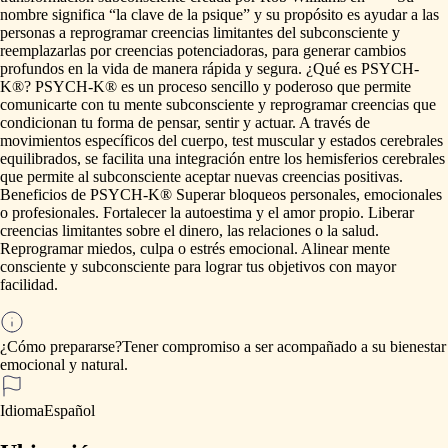
nombre
significa
“la
clave
de
la
psique”
y
su
propósito
es
ayudar
a
las
personas
a
reprogramar
creencias
limitantes
del
subconsciente
y
reemplazarlas
por
creencias
potenciadoras,
para
generar
cambios
profundos
en
la
vida
de
manera
rápida
y
segura.
¿Qué
es
PSYCH-
K®?
PSYCH-K®
es
un
proceso
sencillo
y
poderoso
que
permite
comunicarte
con
tu
mente
subconsciente
y
reprogramar
creencias
que
condicionan
tu
forma
de
pensar,
sentir
y
actuar.
A
través
de
movimientos
específicos
del
cuerpo,
test
muscular
y
estados
cerebrales
equilibrados,
se
facilita
una
integración
entre
los
hemisferios
cerebrales
que
permite
al
subconsciente
aceptar
nuevas
creencias
positivas.
Beneficios
de
PSYCH-K®
Superar
bloqueos
personales,
emocionales
o
profesionales.
Fortalecer
la
autoestima
y
el
amor
propio.
Liberar
creencias
limitantes
sobre
el
dinero,
las
relaciones
o
la
salud.
Reprogramar
miedos,
culpa
o
estrés
emocional.
Alinear
mente
consciente
y
subconsciente
para
lograr
tus
objetivos
con
mayor
facilidad.
¿Cómo prepararse?
Tener
compromiso
a
ser
acompañado
a
su
bienestar
emocional
y
natural.
Idioma
Español