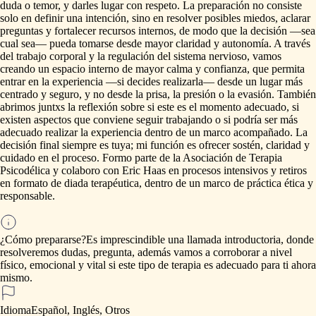
duda
o
temor,
y
darles
lugar
con
respeto.
La
preparación
no
consiste
solo
en
definir
una
intención,
sino
en
resolver
posibles
miedos,
aclarar
preguntas
y
fortalecer
recursos
internos,
de
modo
que
la
decisión
—sea
cual
sea—
pueda
tomarse
desde
mayor
claridad
y
autonomía.
A
través
del
trabajo
corporal
y
la
regulación
del
sistema
nervioso,
vamos
creando
un
espacio
interno
de
mayor
calma
y
confianza,
que
permita
entrar
en
la
experiencia
—si
decides
realizarla—
desde
un
lugar
más
centrado
y
seguro,
y
no
desde
la
prisa,
la
presión
o
la
evasión.
También
abrimos
juntxs
la
reflexión
sobre
si
este
es
el
momento
adecuado,
si
existen
aspectos
que
conviene
seguir
trabajando
o
si
podría
ser
más
adecuado
realizar
la
experiencia
dentro
de
un
marco
acompañado.
La
decisión
final
siempre
es
tuya;
mi
función
es
ofrecer
sostén,
claridad
y
cuidado
en
el
proceso.
Formo
parte
de
la
Asociación
de
Terapia
Psicodélica
y
colaboro
con
Eric
Haas
en
procesos
intensivos
y
retiros
en
formato
de
diada
terapéutica,
dentro
de
un
marco
de
práctica
ética
y
responsable.
¿Cómo prepararse?
Es
imprescindible
una
llamada
introductoria,
donde
resolveremos
dudas,
pregunta,
además
vamos
a
corroborar
a
nivel
físico,
emocional
y
vital
si
este
tipo
de
terapia
es
adecuado
para
ti
ahora
mismo.
Idioma
Español, Inglés, Otros