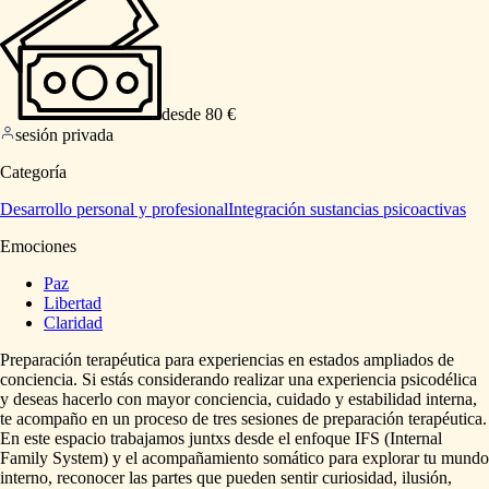
desde 80 €
sesión privada
Categoría
Desarrollo personal y profesional
Integración sustancias psicoactivas
Emociones
Paz
Libertad
Claridad
Preparación
terapéutica
para
experiencias
en
estados
ampliados
de
conciencia.
Si
estás
considerando
realizar
una
experiencia
psicodélica
y
deseas
hacerlo
con
mayor
conciencia,
cuidado
y
estabilidad
interna,
te
acompaño
en
un
proceso
de
tres
sesiones
de
preparación
terapéutica.
En
este
espacio
trabajamos
juntxs
desde
el
enfoque
IFS
(Internal
Family
System)
y
el
acompañamiento
somático
para
explorar
tu
mundo
interno,
reconocer
las
partes
que
pueden
sentir
curiosidad,
ilusión,