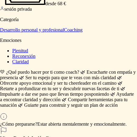
desde 68 €
sesión privada
Categoría
Desarrollo personal y profesional
Coaching
Emociones
Plenitud
Reconexión
Claridad
💛
¿Qué
puedo
hacer
por
ti
como
coach?
🌿
Escucharte
con
empatía
y
presencia
🌿
Ser
tu
espejo
para
que
te
veas
con
más
claridad
🌿
Ofrecerte
apoyo
emocional
y
ser
tu
cheerleader
en
el
camino
🌿
Retarte
a
profundizar
en
tu
ser
y
descubrir
nuevas
facetas
de
ti
🌿
Impulsarte
a
dar
ese
paso
que
llevas
tiempo
posponiendo
🌿
Ayudarte
a
encontrar
claridad
y
dirección
🌿
Compartir
herramientas
para
tu
sanación
🌿
Guiarte
para
construir
y
seguir
un
plan
de
acción
¿Cómo prepararse?
Estar
abierta
mentalemente
y
emocionalmente.