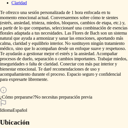
Claridad
Te
ofrezco
una
sesión
personalizada
de
1
hora
enfocada
en
tu
momento
emocional
actual.
Conversaremos
sobre
cómo
te
sientes
(estrés,
ansiedad,
tristeza,
miedos,
bloqueos,
cambios
de
etapa,
etc.)
y,
a
partir
de
lo
que
compartas,
seleccionaré
una
combinación
de
esencias
florales
adaptada
a
tus
necesidades.
Las
Flores
de
Bach
son
un
sistema
natural
que
ayuda
a
armonizar
y
sanar
las
emociones,
aportando
más
calma,
claridad
y
equilibrio
interior.
No
sustituyen
ningún
tratamiento
médico,
sino
que
lo
acompañan
desde
un
enfoque
suave
y
respetuoso.
Te
ayudarán
a
gestionar
mejor
el
estrés
y
la
ansiedad.
Acompañar
procesos
de
duelo,
separación
o
cambios
importantes.
Trabajar
miedos,
inseguridades
o
falta
de
claridad.
Conectar
con
más
paz
interior
y
bienestar
emocional.
Te
daré
recomendaciones
de
uso
y
acompañamiento
durante
el
proceso.
Espacio
seguro
y
confidencial
para
expresarte
libremente.
¿Cómo prepararse?
No
necesitas
preparación
previa
Idioma
Español
Ubicación