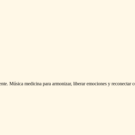
ente.
Música
medicina
para
armonizar,
liberar
emociones
y
reconectar
c