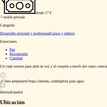
desde 17 €
sesión privada
Categoría
Desarrollo personal y profesional
Cursos y talleres
Emociones
Paz
Reconexión
Claridad
Un
viaje
sonoro
para
abrir
la
voz
y
el
corazón
a
través
del
canto
consci
¿Cómo prepararse?
ropa
cómoda,
cantimplora
para
agua
Idioma
Español
Ubicación