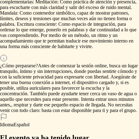
complementarias:
Meditación:
Como
práctica
de
atención
y
presencia,
para
escucharte
con
más
claridad
y
salir
del
exceso
de
ruido
mental.
Mandala:
Como
contenedor
simbólico,
capaz
de
mostrar
patrones,
límites,
deseos
y
tensiones
que
muchas
veces
aún
no
tienen
forma
o
palabra.
Escritura
consciente:
Como
espacio
de
integración,
para
ordenar
lo
que
emerge,
ponerlo
en
palabras
y
dar
continuidad
a
lo
que
vas
comprendiendo.
Por
medio
de
un
método,
un
ritmo
y
un
acompañamiento
que
te
permitan
traducir
ese
movimiento
interno
en
una
forma
más
consciente
de
habitarte
y
vivirte.
¿Cómo prepararse?
Antes
de
comenzar
la
sesión
online,
busca
un
lugar
tranquilo,
íntimo
y
sin
interrupciones,
donde
puedas
sentirte
cómodo
y
con
la
suficiente
privacidad
para
expresarte
con
libertad.
Asegúrate
de
tener
una
buena
conexión
a
internet,
el
dispositivo
cargado
y,
si
es
posible,
utiliza
auriculares
para
favorecer
la
escucha
y
la
concentración.
También
puede
ayudarte
tener
cerca
un
vaso
de
agua
o
aquello
que
necesites
para
estar
presente.
Intenta
entrar
unos
minutos
antes,,
respirar
y
darte
ese
pequeño
espacio
de
llegada.
No
necesitas
venir
con
todo
claro:
basta
con
estar
disponible
para
ti
y
para
el
grupo.
Idioma
Español
El evento ya ha tenido lugar.