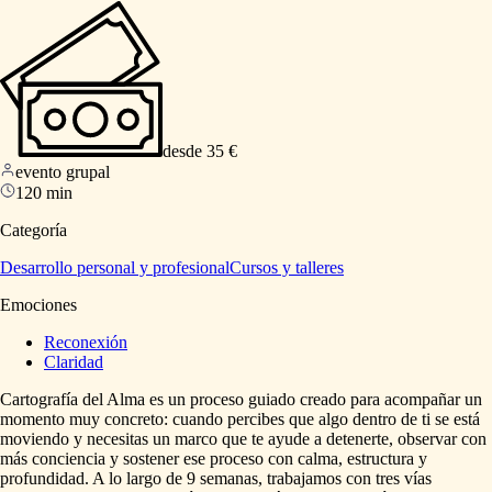
desde 35 €
evento grupal
120 min
Categoría
Desarrollo personal y profesional
Cursos y talleres
Emociones
Reconexión
Claridad
Cartografía
del
Alma
es
un
proceso
guiado
creado
para
acompañar
un
momento
muy
concreto:
cuando
percibes
que
algo
dentro
de
ti
se
está
moviendo
y
necesitas
un
marco
que
te
ayude
a
detenerte,
observar
con
más
conciencia
y
sostener
ese
proceso
con
calma,
estructura
y
profundidad.
A
lo
largo
de
9
semanas,
trabajamos
con
tres
vías