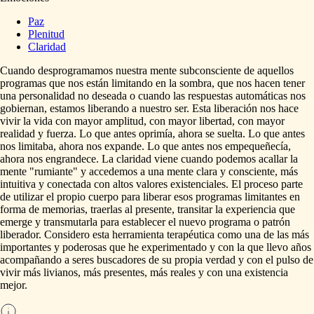
Paz
Plenitud
Claridad
Cuando
desprogramamos
nuestra
mente
subconsciente
de
aquellos
programas
que
nos
están
limitando
en
la
sombra,
que
nos
hacen
tener
una
personalidad
no
deseada
o
cuando
las
respuestas
automáticas
nos
gobiernan,
estamos
liberando
a
nuestro
ser.
Esta
liberación
nos
hace
vivir
la
vida
con
mayor
amplitud,
con
mayor
libertad,
con
mayor
realidad
y
fuerza.
Lo
que
antes
oprimía,
ahora
se
suelta.
Lo
que
antes
nos
limitaba,
ahora
nos
expande.
Lo
que
antes
nos
empequeñecía,
ahora
nos
engrandece.
La
claridad
viene
cuando
podemos
acallar
la
mente
"rumiante"
y
accedemos
a
una
mente
clara
y
consciente,
más
intuitiva
y
conectada
con
altos
valores
existenciales.
El
proceso
parte
de
utilizar
el
propio
cuerpo
para
liberar
esos
programas
limitantes
en
forma
de
memorias,
traerlas
al
presente,
transitar
la
experiencia
que
emerge
y
transmutarla
para
establecer
el
nuevo
programa
o
patrón
liberador.
Considero
esta
herramienta
terapéutica
como
una
de
las
más
importantes
y
poderosas
que
he
experimentado
y
con
la
que
llevo
años
acompañando
a
seres
buscadores
de
su
propia
verdad
y
con
el
pulso
de
vivir
más
livianos,
más
presentes,
más
reales
y
con
una
existencia
mejor.