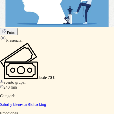
Fotos
Presencial
desde 70 €
evento grupal
240 min
Categoría
Salud y bienestar
Biohacking
Emociones