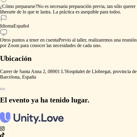
¿Cómo prepararse?
No
es
necesaria
preparación
previa,
tan
sólo
querer
liberarte
de
lo
que
te
lastra.
La
práctica
es
asequible
para
todos.
Idioma
Español
Otros puntos a tener en cuenta
Previo
al
taller,
realizaremos
una
reunión
por
Zoom
para
conocer
las
necesidades
de
cada
uno.
Ubicación
Carrer de Santa Anna 2, 08901 L'Hospitalet de Llobregat, provincia de
Barcelona, España
El evento ya ha tenido lugar.